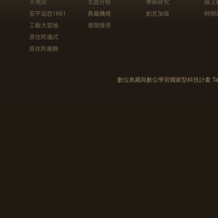
天地宮
主題分類
學術研究
線上
安平追想1661
典藏機構
創意加值
時間
工藝大冒險
進階搜尋
原住民儀式
原住民服飾
數位典藏與數位學習國家型科技計畫 Taiwan e-Le