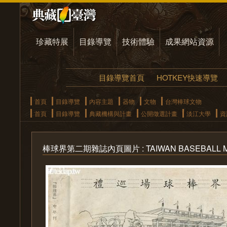
珍藏特展
目錄導覽
技術體驗
成果網站資源
目錄導覽首頁
HOTKEY快速導覽
首頁
目錄導覽
內容主題
器物
文物
台灣棒球文物
首頁
目錄導覽
典藏機構與計畫
公開徵選計畫
淡江大學
資
棒球界第二期雜誌內頁圖片 : TAIWAN BASEBALL M