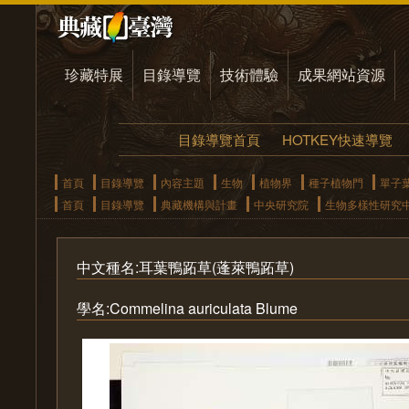
珍藏特展
目錄導覽
技術體驗
成果網站資源
目錄導覽首頁
HOTKEY快速導覽
首頁
目錄導覽
內容主題
生物
植物界
種子植物門
單子
首頁
目錄導覽
典藏機構與計畫
中央研究院
生物多樣性研究
中文種名:耳葉鴨跖草(蓬萊鴨跖草)
學名:Commelina auriculata Blume