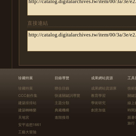
直接連結
珍藏特展
目錄導覽
成果網站資源
工具
珍藏特展
聯合目錄
成果網站資源庫
技術
CCC創作集
快速關鍵詞導覽
教育學習
關鍵
建築排排站
主題分類
學術研究
線上
建築轉轉樂
典藏機構
創意加值
時間
天地宮
進階搜尋
跟著
旅行
安平追想1661
工藝大冒險