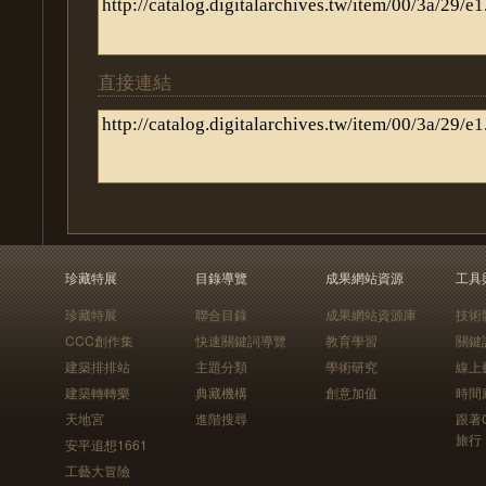
直接連結
珍藏特展
目錄導覽
成果網站資源
工具
珍藏特展
聯合目錄
成果網站資源庫
技術
CCC創作集
快速關鍵詞導覽
教育學習
關鍵
建築排排站
主題分類
學術研究
線上
建築轉轉樂
典藏機構
創意加值
時間
天地宮
進階搜尋
跟著
旅行
安平追想1661
工藝大冒險