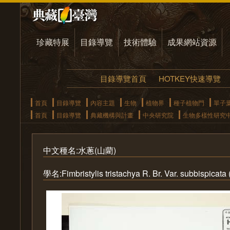
珍藏特展
目錄導覽
技術體驗
成果網站資源
目錄導覽首頁
HOTKEY快速導覽
首頁
目錄導覽
內容主題
生物
植物界
種子植物門
單子
首頁
目錄導覽
典藏機構與計畫
中央研究院
生物多樣性研究
中文種名:水蔥(山藺)
學名:Fimbristylis tristachya R. Br. Var. subbispica