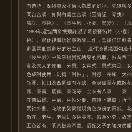
有造詣，深得專家和廣大觀眾的好評。先後與多
同台合演，如與白雲生合演《玉簪記．琴挑》，
簪記．琴挑》、《長生殿．小宴、驚變》、《販
1988年還協同俞振飛錄製了電視藝術片〈小宴
挑〉。退休後繼續從事教學工作，曾擔任江蘇省
劇團兩個崑劇班的班主任。 這件淡黃緞面勾邊
《長生殿》中飾演楊貴妃所穿的戲服。帔為帝王
官及夫人的便服。分男、女兩式，男式齊足，女
色成對使用，則稱「對帔」。對襟、長領、大袖
領圈、袖口及四周繡有花邊。全身繡團花或散花
鳳、團壽、鹿鶴、團花等，全衣有八團、十團、
在前后襟、兩肩、兩袖外側、前後下擺處；折子
兩袖外側。花紋的繁簡體現角色身份的高低。花
散花，老生、老旦則多用團花。帔為外套，故需
五色皆有。明黃帔為帝皇、后妃太子的隨身便服