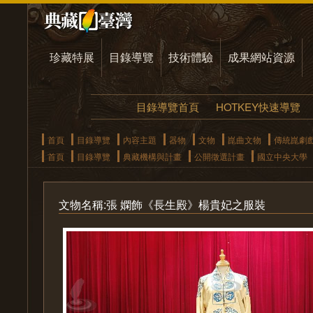
珍藏特展
目錄導覽
技術體驗
成果網站資源
目錄導覽首頁
HOTKEY快速導覽
首頁
目錄導覽
內容主題
器物
文物
崑曲文物
傳統崑劇
首頁
目錄導覽
典藏機構與計畫
公開徵選計畫
國立中央大學
文物名稱:張 嫻飾《長生殿》楊貴妃之服裝