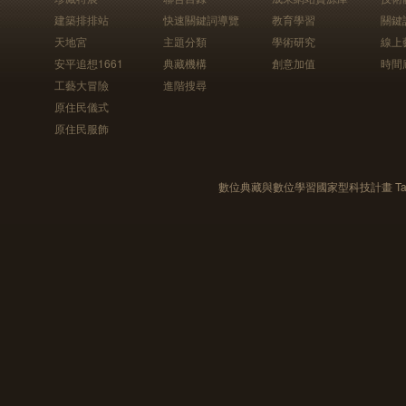
建築排排站
快速關鍵詞導覽
教育學習
關鍵
天地宮
主題分類
學術研究
線上
安平追想1661
典藏機構
創意加值
時間
工藝大冒險
進階搜尋
原住民儀式
原住民服飾
數位典藏與數位學習國家型科技計畫 Taiwan e-Le