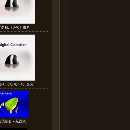
文名稱:《過客》影片
名稱:《大地之子》影片
苗栗穀倉－苑裡鎮