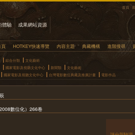
首頁
術體驗
成果網站資源
首頁
HOTKEY快速導覽
內容主題
典藏機構
進階搜尋
綜合分類
文化藝術
國家電影及視聽文化中心
新聞類
文化藝術
國家電影及視聽文化中心
台灣電影數位典藏及推廣計畫
電影作品
辰
008數位化）266卷
評分與驗證