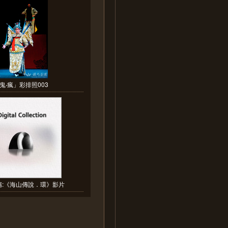
鬼‧瘋」彩排照003
稱:《海山傳說．環》影片