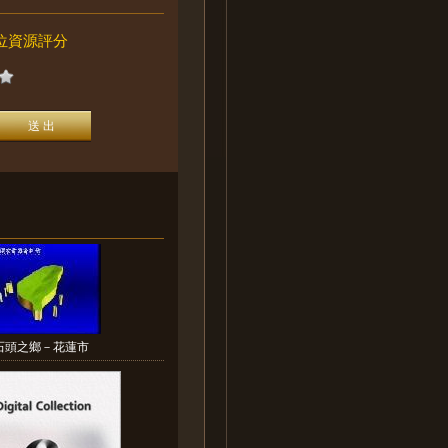
位資源評分
石頭之鄉－花蓮市