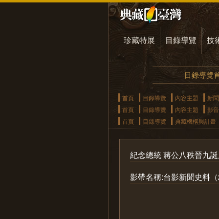
珍藏特展
目錄導覽
技
目錄導覽
首頁
目錄導覽
內容主題
新聞
首頁
目錄導覽
內容主題
影音
首頁
目錄導覽
典藏機構與計畫
紀念總統 蔣公八秩晉九誕
影帶名稱:台影新聞史料（2