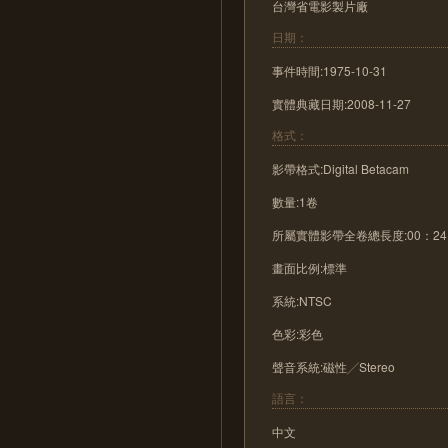
台灣省電影製片廠
日期：
事件時間:1975-10-31
實體典藏日期:2008-11-27
格式：
影帶格式:Digital Betacam
數量:1卷
所屬實體影帶全卷總長度:00：24
畫面比例:標準
系統:NTSC
色彩:彩色
聲音系統:磁性╱Stereo
語言：
中文