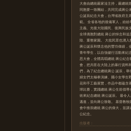
大會由總統嚴家淦主持，嚴總統
同胞要一致團結，共同完成蔣公
公誕辰紀念大會，台灣省政府主
範。 全省各地的後備軍人，紛
主義、光復大陸國民、復興民族
全球僑胞對總統 蔣公的悼念和
陸、重整家園。 大批民眾也湧入
蔣公誕辰和懷念他的豐功偉績，
青年學生，以自強健行活動來紀
思大會，全體高唱總統 蔣公紀念
會，把共匪在大陸上的暴行資料
們，為了紀念總統蔣公 誕辰，
婦女們太極拳演練、國小女學生
花和手工藝展覽，作品中都蘊含
球比賽，實踐總統 蔣公生前倡導
術來紀念總統 蔣公誕辰。 最令
邁進，並向蔣公致敬。 基督教
會中推崇總統 蔣公的偉大，並
公紀念。
出版者：