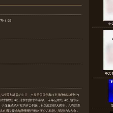
FN1133
中
中文
 蔣公八秩晉九誕辰紀念日，全國居民同胞和海外僑胞都以虔敬的
達對總統 蔣公永恆的懷念和崇敬。 今年是總統 蔣公領導全
年，供住在總統府裡的蔣公銅像，於光復節那天揭幕，具有歷史
在台北市國父紀念館隆重舉行總統 蔣公八秩晉九誕辰紀念大會，