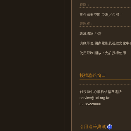
範圍：
事件涵蓋空間:亞洲╱台灣╱
管理權：
典藏國家:台灣
典藏單位:國家電影及視聽文化中
使用限制:開放：允許授權使用
授權聯絡窗口
影視聽中心服務信箱及電話
service@tfai.org.tw
02-85228000
引用這筆典藏