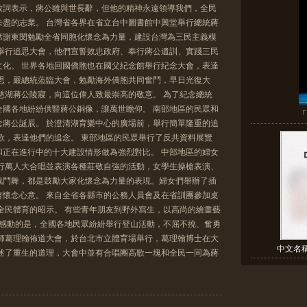
致詞表示，蔣公雖與世長辭，但他的精神永遠領導我們，全民
未盡的志業。 台灣省各界在省立台中圖書館中興堂舉行總統蔣
席謝東閔勉勵全省同胞化懷念為力量，建設台灣為三民主義模
紛舉行追思大會，他們宣誓效忠政府、奉行蔣公遺訓、實踐三民
文化。 世界各地回國僑胞也在國父紀念館舉行紀念大會，表達
追思，嚴總統蒞臨大會，勉勵海外僑胞共同奮鬥，早日光復大
慈湖蔣公陵寢，向這位偉人致最崇高的敬意。 為了紀念總統
全國各地紛紛供豎蔣公銅像，讓萬世瞻仰。 南部地區的民眾和
「
念蔣公誕辰。 於澄清湖育樂中心的廣場前，舉行簡單隆重的追
歌，表達他們的追念。 東部地區的民眾舉行了反共資料展覽
和正在進行中的十大建設情形做為強烈對比。 中部地區的婦女
舉行萬人大合唱並表演各種莊敬自強的活動，女學生操槍表演、
戰鬥舞，都是鼓勵大家化懷念為力量的表現。婦女們舉辦了插
著懷念心意。 來自全省各縣市的公務人員會及在省訓團參加桌
全民體育的昭示。 有些青年朋友到野外寫生，以高尚的繪畫藝
人感動的是，全國各地民眾紛紛舉行登山活動，不屈不撓、奮勇
牧師葛理翰佈道大會，於台北市立體育場舉行，葛理翰博士在大
中文名
講述了重生的道理，大會中並有合唱團高歌一塊和全民一同為蔣