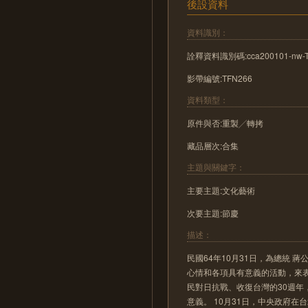
後設資料
資料識別：
詮釋資料識別碼:cca200101-nw-T
影帶編號:TFN266
資料類型：
原件與否:重製╱轉拷
藏品層次:合集
主題與關鍵字：
主要主題:文化藝術
次要主題:節慶
描述：
民國64年10月31日，為總統
心情和各項具有意義的活動，來表
民對日抗戰、收復台灣的30週
意義。 10月31日，中央政府