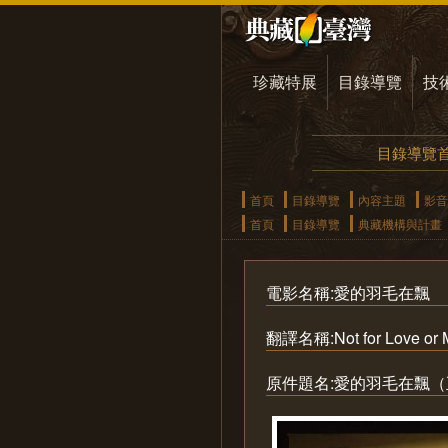
珍藏特展
目錄導覽
技
目錄導覽
首頁
目錄導覽
內容主題
影音
首頁
目錄導覽
典藏機構與計畫
電影名稱:愛的羽毛在飄
翻譯名稱:Not for Love or 
原件題名:愛的羽毛在飄