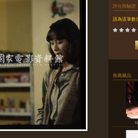
評分與驗證
請為這筆數
推薦藏品
《