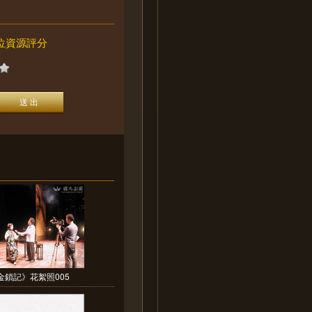
位資源評分
金鎖記》花絮照005