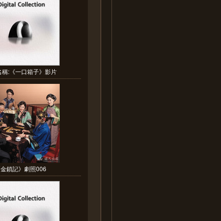
名稱:《一口箱子》影片
金鎖記》劇照006