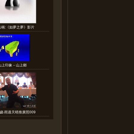
名稱:《如夢之夢》影片
山上印象－山上鄉
歲‧雨過天晴推廣照009