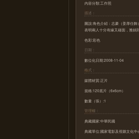
內容分類:工作照
描述：
圖說:角色介紹：志豪（姜厚任飾
表明兩人十分有緣又碰面，雅娟
色彩:彩色
日期：
數位化日期:2008-11-04
格式：
媒體材質:正片
規格:120底片（6x6cm）
數量（張）:1
管理權：
典藏國家:中華民國
典藏單位:國家電影及視聽文化中