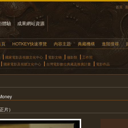
首頁
術體驗
成果網站資源
首頁
HOTKEY快速導覽
內容主題
典藏機構
進階搜尋
國家電影及視聽文化中心
電影文物
攝影類
工作照
國家電影及視聽文化中心
台灣電影數位典藏及推廣計畫
電影作品
Money
（正片）