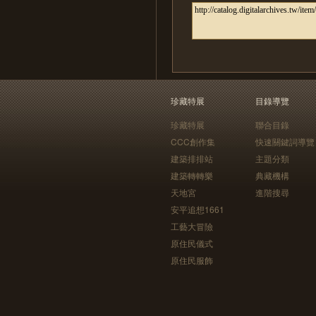
珍藏特展
目錄導覽
珍藏特展
聯合目錄
CCC創作集
快速關鍵詞導覽
建築排排站
主題分類
建築轉轉樂
典藏機構
天地宮
進階搜尋
安平追想1661
工藝大冒險
原住民儀式
原住民服飾