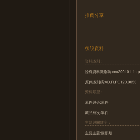
推薦分享
後設資料
資料識別：
詮釋資料識別碼:cca200101-fm-p
原件識別碼:AD.FI.PO120.0053
資料類型：
原件與否:原件
藏品層次:單件
主題與關鍵字：
主要主題:攝影類