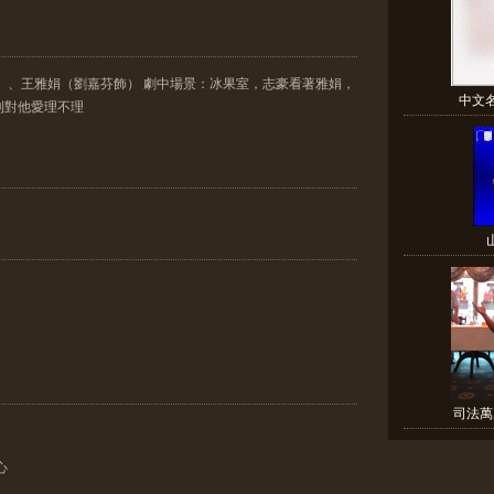
）、王雅娟（劉嘉芬飾） 劇中場景：冰果室，志豪看著雅娟，
中文
則對他愛理不理
司法萬
心