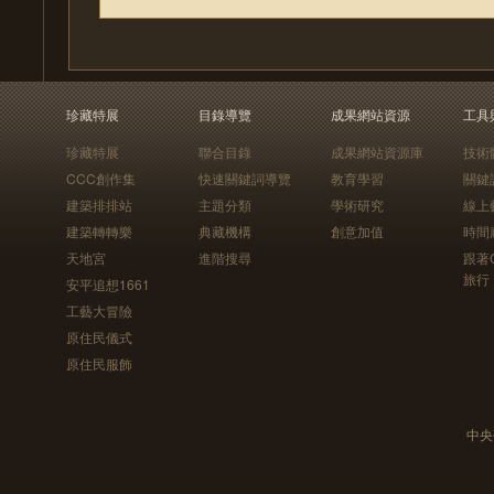
珍藏特展
目錄導覽
成果網站資源
工具
珍藏特展
聯合目錄
成果網站資源庫
技術
CCC創作集
快速關鍵詞導覽
教育學習
關鍵
建築排排站
主題分類
學術研究
線上
建築轉轉樂
典藏機構
創意加值
時間
天地宮
進階搜尋
跟著
旅行
安平追想1661
工藝大冒險
原住民儀式
原住民服飾
中央