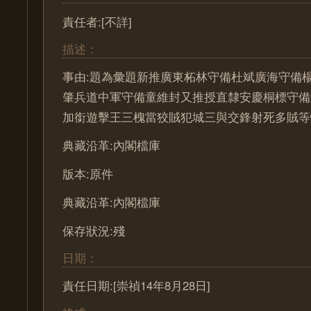
責任者:[不詳]
描述：
事由:題為彙題新推廣東柘林守備杜斌廣海守備
肇兵道中軍守備童維封又推授直隸安慶桐標守備
加銜遊擊王三槐當狡賊犯城三與交鋒射死多賊等
典藏沿革:內閣檔庫
版本:原件
典藏沿革:內閣檔庫
保存狀況:殘
日期：
責任日期:[崇禎14年8月28日]