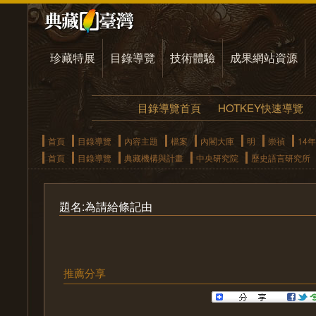
珍藏特展
目錄導覽
技術體驗
成果網站資源
目錄導覽首頁
HOTKEY快速導覽
首頁
目錄導覽
內容主題
檔案
內閣大庫
明
崇禎
14年
首頁
目錄導覽
典藏機構與計畫
中央研究院
歷史語言研究所
題名:為請給條記由
推薦分享