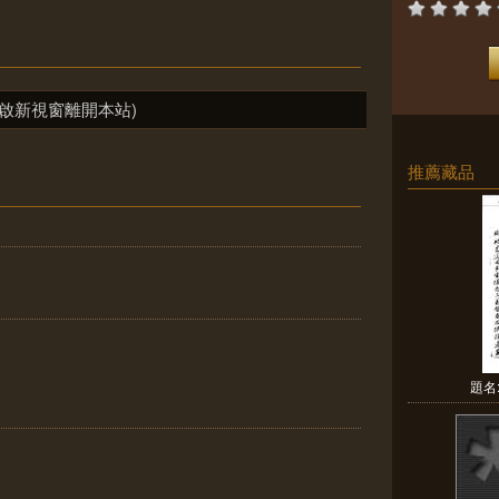
啟新視窗離開本站)
推薦藏品
題名