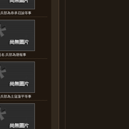
:兵部為恭承召諭等事
題名:兵部為塘報事
:兵部為土寇蕩平等事