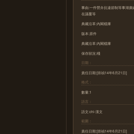
事由:一件營弁抗違節制等事湖
在議覆等
典藏沿革:內閣檔庫
版本:原件
典藏沿革:內閣檔庫
保存狀況:殘
日期：
責任日期:[崇禎14年6月21日]
格式：
數量:1
語言：
語文:chi-漢文
範圍：
責任日期:[崇禎14年6月21日]