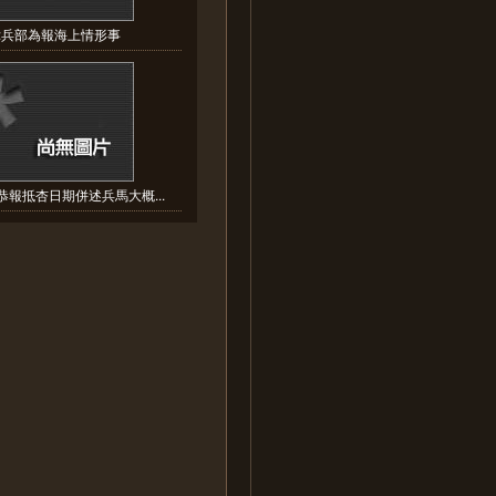
:兵部為報海上情形事
恭報抵杏日期併述兵馬大概...