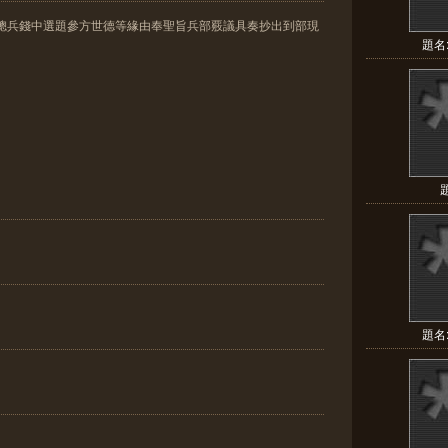
廣總兵錢中選題參方世德等緣由奉聖旨兵部覈議具奏抄出到部現
題名
題名