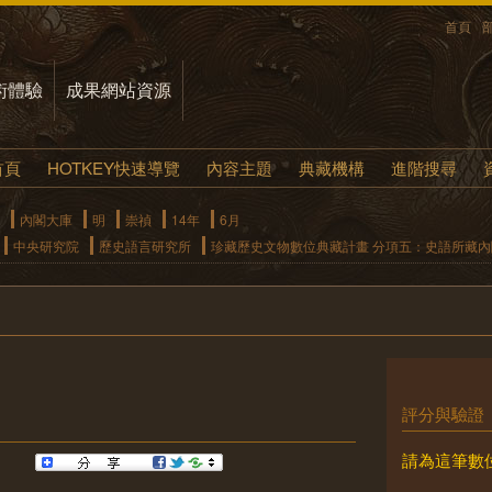
首頁
術體驗
成果網站資源
首頁
HOTKEY快速導覽
內容主題
典藏機構
進階搜尋
內閣大庫
明
崇禎
14年
6月
中央研究院
歷史語言研究所
珍藏歷史文物數位典藏計畫 分項五：史語所藏
評分與驗證
請為這筆數