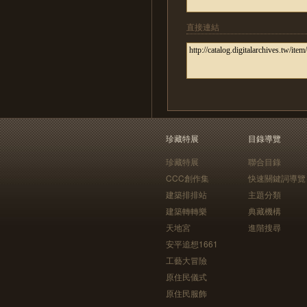
直接連結
珍藏特展
目錄導覽
珍藏特展
聯合目錄
CCC創作集
快速關鍵詞導覽
建築排排站
主題分類
建築轉轉樂
典藏機構
天地宮
進階搜尋
安平追想1661
工藝大冒險
原住民儀式
原住民服飾