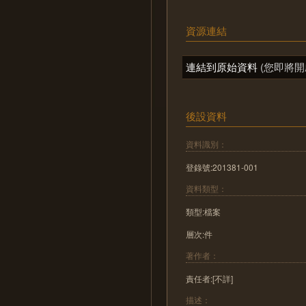
資源連結
連結到原始資料
(您即將開
後設資料
資料識別：
登錄號:201381-001
資料類型：
類型:檔案
層次:件
著作者：
責任者:[不詳]
描述：