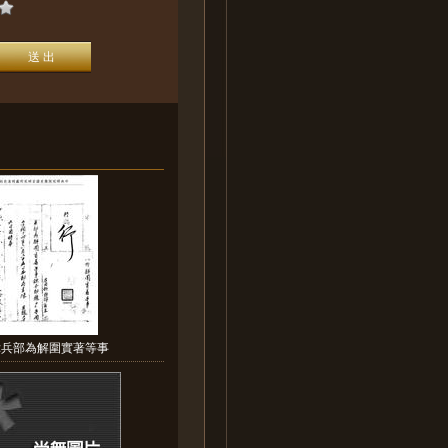
:兵部為解圍實著等事