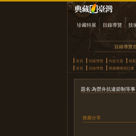
珍藏特展
目錄導覽
技
目錄導覽
首頁
目錄導覽
內容主題
檔案
首頁
目錄導覽
典藏機構與計畫
題名:為營弁抗違節制等事
推薦分享