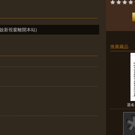
啟新視窗離開本站)
推薦藏品
題名