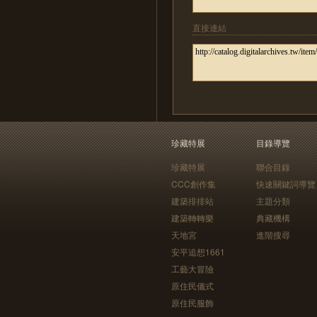
直接連結
珍藏特展
目錄導覽
珍藏特展
聯合目錄
CCC創作集
快速關鍵詞導覽
建築排排站
主題分類
建築轉轉樂
典藏機構
天地宮
進階搜尋
安平追想1661
工藝大冒險
原住民儀式
原住民服飾