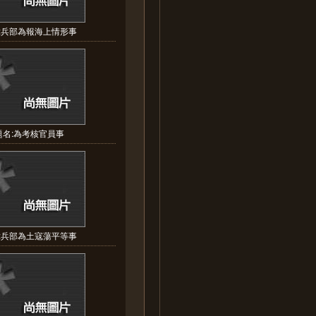
:兵部為報海上情形事
題名:為考核官員事
:兵部為土寇蕩平等事