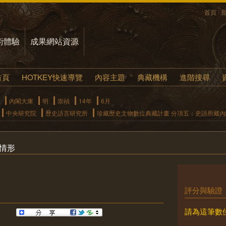
首頁
術體驗
成果網站資源
首頁
HOTKEY快速導覽
內容主題
典藏機構
進階搜尋
內閣大庫
明
崇禎
14年
6月
中央研究院
歷史語言研究所
珍藏歷史文物數位典藏計畫 分項五：史語所藏
情形
評分與驗證
請為這筆數