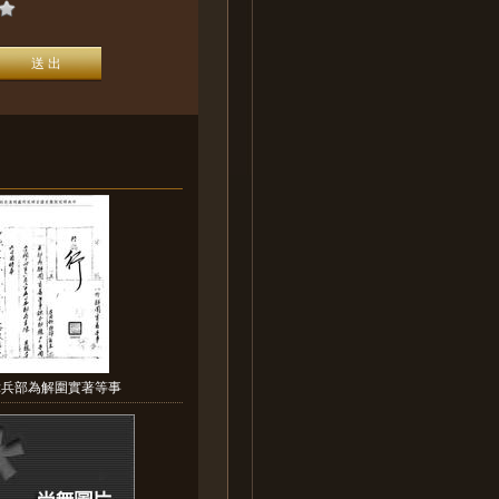
:兵部為解圍實著等事