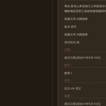
事由:題為山東巡撫王公弼題報
機勦撫抵兗郡之後續報滕縣鄒縣
典藏沿革:內閣檔庫
版本:原件
典藏沿革:內閣檔庫
保存狀況:殘
日期：
責任日期:[崇禎14年6月14日]
格式：
數量:1
語言：
語文:chi-漢文
範圍：
責任日期:[崇禎14年6月14日]