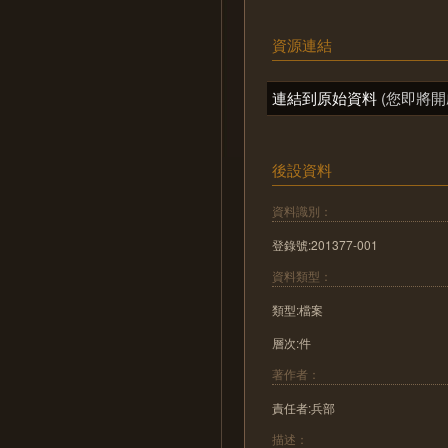
資源連結
連結到原始資料
(您即將開
後設資料
資料識別：
登錄號:201377-001
資料類型：
類型:檔案
層次:件
著作者：
責任者:兵部
描述：