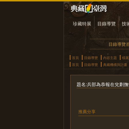
珍藏特展
目錄導覽
技
目錄導覽
首頁
目錄導覽
內容主題
檔案
首頁
目錄導覽
典藏機構與計畫
題名:兵部為恭報在兌剿撫
推薦分享