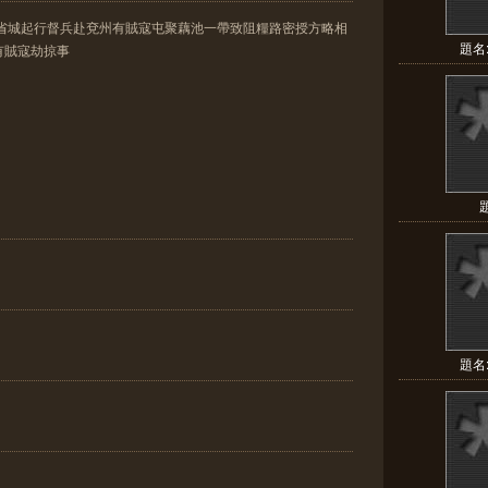
自省城起行督兵赴兗州有賊寇屯聚藕池一帶致阻糧路密授方略相
題名
有賊寇劫掠事
題名