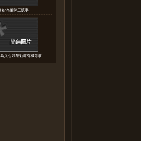
題名:為備陳三慎事
部為兵心鼓勵勦虜有機等事