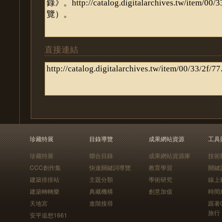
直接連結
珍藏特展
目錄導覽
成果網站資源
工具
珍藏特展
聯合目錄
成果網站資源庫
技術
CCC創作集
快速關鍵詞導覽
教育學習
關鍵
建築排排站
主題分類
學術研究
線上
建築轉轉樂
典藏機構
創意加值
時間
天地宮
進階搜尋
跟著
旅行
安平追想1661