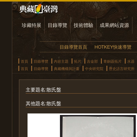
珍藏特展
目錄導覽
技術體驗
成果網站資源
目錄導覽首頁
HOTKEY快速導覽
首頁
目錄導覽
內容主題
拓片
吉金部
青銅器拓片
水器
首頁
目錄導覽
典藏機構與計畫
中央研究院
歷史語言研究所
主要題名:散氏盤
其他題名:散氏盤