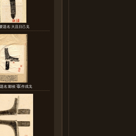
要題名:大且日己戈
題名:郾侯
作戎戈