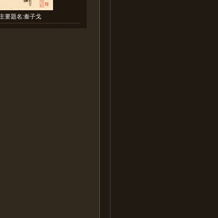
主要題名:秦子戈