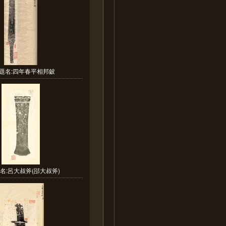
題名:四年春平相邦鈹
名:呂大叔斧(郘大叔斧)