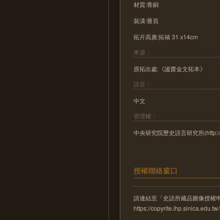
材質:青銅
裝潢:冊頁
拓片高廣:拓裱 31 x14cm
來源：
原拓出處:《謐齋金文拓本》
語言：
中文
管理權：
中央研究院歷史語言研究所(http://www.
授權聯絡窗口
請連結至「史語所藏品圖像授權
https://copyrite.ihp.sinica.ed