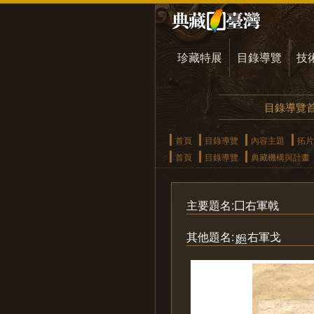
珍藏特展
目錄導覽
技
目錄導覽
首頁
目錄導覽
內容主題
拓片
首頁
目錄導覽
典藏機構與計畫
主要題名:囗右軍戟
其他題名:
右軍戈