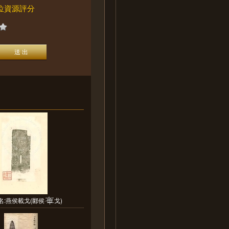
位資源評分
名:燕侯載戈(郾侯
戈)