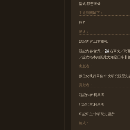
型式:靜態圖像
主題與關鍵字：
拓片
描述：
題記內容:囗右軍戟
題記內容:鄜戈╱
右軍戈╱此
╱詮次拓本細認此戈知是囗字非
出版者：
數位化執行單位:中央研究院歷史
貢獻者：
題記作者:柯昌泗
印記印主:柯昌泗
印記印主:中研院史語所
格式：