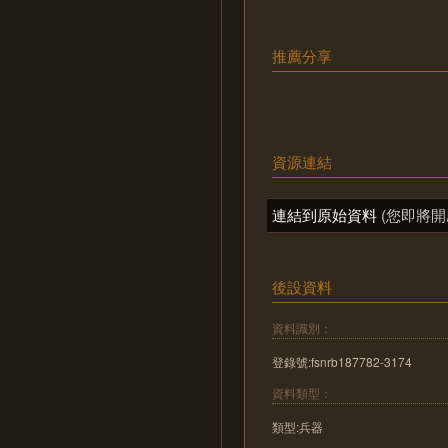
推薦分享
資源連結
連結到原始資料
(您即將開
後設資料
資料識別：
登錄號:fsnrb187782-3174
資料類型：
類型:兵器