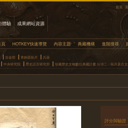
首頁
術體驗
成果網站資源
首頁
HOTKEY快速導覽
內容主題
典藏機構
進階搜尋
吉金部
青銅器拓片
兵器
中央研究院
歷史語言研究所
珍藏歷史文物數位典藏計畫 分項二：拓片及古
評分與驗證