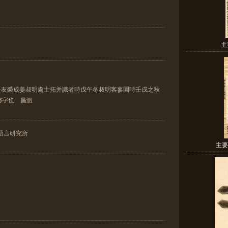
主
吾友榮成姜叔明處士拓并識者時戊午冬叔明客蓼園時壬戌之秋
鄜字也 昌泗
語言研究所
主要