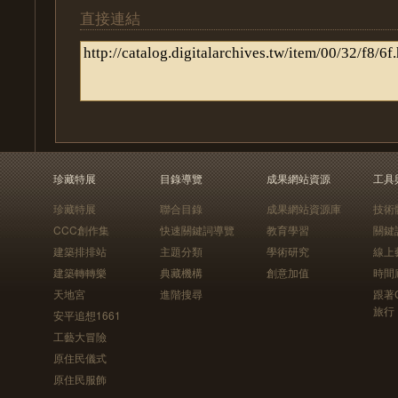
直接連結
珍藏特展
目錄導覽
成果網站資源
工具
珍藏特展
聯合目錄
成果網站資源庫
技術
CCC創作集
快速關鍵詞導覽
教育學習
關鍵
建築排排站
主題分類
學術研究
線上
建築轉轉樂
典藏機構
創意加值
時間
天地宮
進階搜尋
跟著
旅行
安平追想1661
工藝大冒險
原住民儀式
原住民服飾