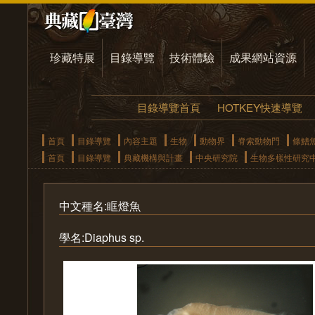
珍藏特展
目錄導覽
技術體驗
成果網站資源
目錄導覽首頁
HOTKEY快速導覽
首頁
目錄導覽
內容主題
生物
動物界
脊索動物門
條鰭
首頁
目錄導覽
典藏機構與計畫
中央研究院
生物多樣性研究
中文種名:眶燈魚
學名:Diaphus sp.