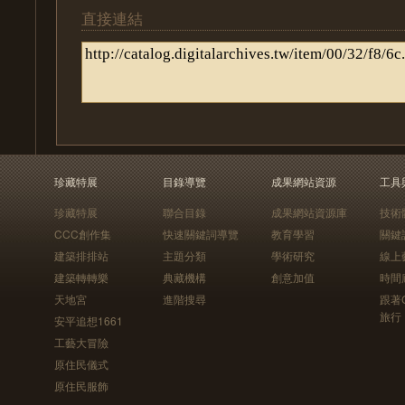
直接連結
珍藏特展
目錄導覽
成果網站資源
工具
珍藏特展
聯合目錄
成果網站資源庫
技術
CCC創作集
快速關鍵詞導覽
教育學習
關鍵
建築排排站
主題分類
學術研究
線上
建築轉轉樂
典藏機構
創意加值
時間
天地宮
進階搜尋
跟著
旅行
安平追想1661
工藝大冒險
原住民儀式
原住民服飾