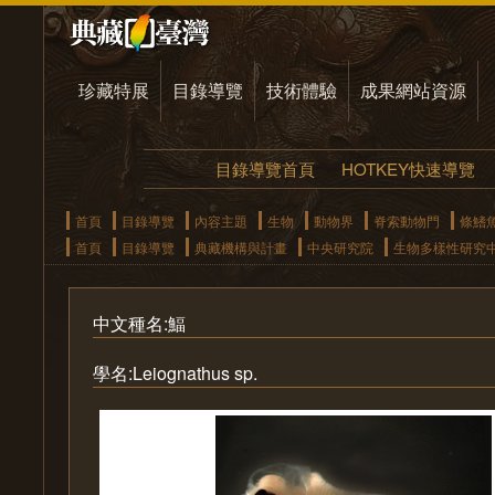
珍藏特展
目錄導覽
技術體驗
成果網站資源
目錄導覽首頁
HOTKEY快速導覽
首頁
目錄導覽
內容主題
生物
動物界
脊索動物門
條鰭
首頁
目錄導覽
典藏機構與計畫
中央研究院
生物多樣性研究
中文種名:鰏
學名:Leiognathus sp.