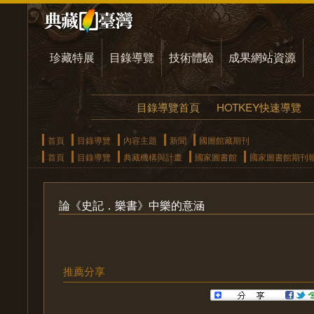
珍藏特展
目錄導覽
技術體驗
成果網站資源
目錄導覽首頁
HOTKEY快速導覽
首頁
目錄導覽
內容主題
新聞
國圖館藏期刊
首頁
目錄導覽
典藏機構與計畫
國家圖書館
國家圖書館期刊
論《史記．樂書》中樂的意涵
推薦分享