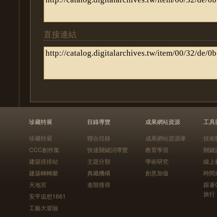
直接連結
珍藏特展
目錄導覽
成果網站資源
工具
珍藏特展
聯合目錄
成果網站資源庫
技術
CCC創作集
快速關鍵詞導覽
教育學習
關鍵
建築排排站
主題分類
學術研究
線上
建築轉轉樂
典藏機構
創意加值
時間
天地宮
進階搜尋
跟著
旅行
安平追想1661
工藝大冒險