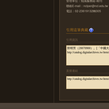
管理單位：知識服務組-期刊
聯絡E-mail：nclper@ncl.edu.tw
電話：02-23619132轉305
引用這筆典藏
引用資訊
直接連結