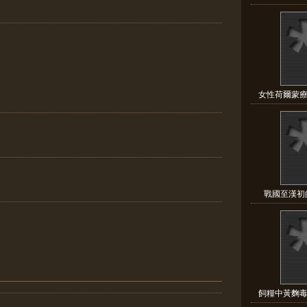
]
女性荷爾蒙療
戰國至漢初的
飼糧中黃麴毒