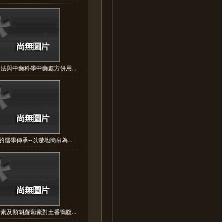
法與中藥科學中藥處方併用...
儒學傳承--以楚地簡帛為...
素及類胡蘿蔔素對土番鴨腹...