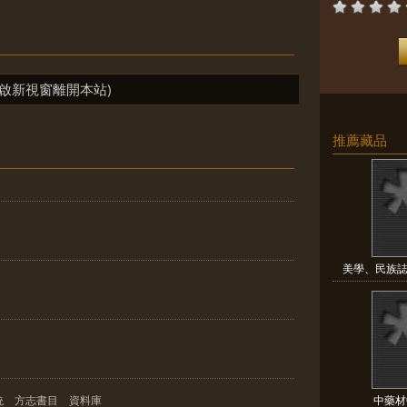
啟新視窗離開本站)
推薦藏品
美學、民族誌
統 方志書目 資料庫
中藥材