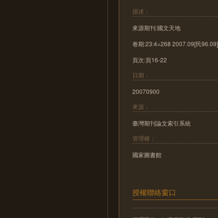
描述：
來源期刊:國文天地
卷期:23:4=268 2007.09[民96.09
頁次:頁16-22
日期：
20070900
來源：
臺灣期刊論文索引系統
管理權：
國家圖書館
授權聯絡窗口