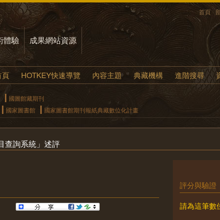
首頁
術體驗
成果網站資源
首頁
HOTKEY快速導覽
內容主題
典藏機構
進階搜尋
國圖館藏期刊
國家圖書館
國家圖書館期刊報紙典藏數位化計畫
目查詢系統」述評
評分與驗證
請為這筆數