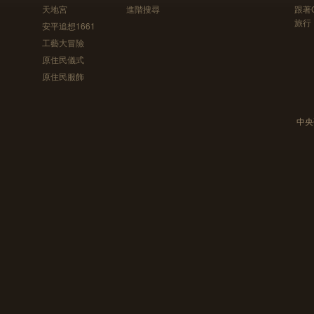
天地宮
進階搜尋
跟著
旅行
安平追想1661
工藝大冒險
原住民儀式
原住民服飾
中央