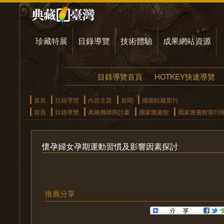
珍藏特展
目錄導覽
技術體驗
成果網站資源
目錄導覽首頁
HOTKEY快速導覽
首頁
目錄導覽
內容主題
新聞
國圖館藏期刊
首頁
目錄導覽
典藏機構與計畫
國家圖書館
國家圖書館期刊
懷孕婦女孕期運動習慣及影響因素探討
推薦分享