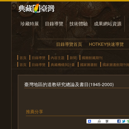
珍藏特展
目錄導覽
技術體驗
成果網站資源
目錄導覽首頁
HOTKEY快速導覽
首頁
目錄導覽
內容主題
新聞
國圖館藏期刊
首頁
目錄導覽
典藏機構與計畫
國家圖書館
國家圖書館期刊
臺灣地區的道教研究總論及書目(1945-2000)
推薦分享