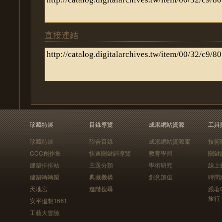
直接連結
珍藏特展
目錄導覽
成果網站資源
工具
珍藏特展
聯合目錄
成果網站資源庫
技術
CCC創作集
快速關鍵詞導覽
教育學習
關鍵
建築排排站
主題分類
學術研究
線上
建築轉轉樂
典藏機構
創意加值
時間
天地宮
進階搜尋
跟著
旅行
安平追想1661
工藝大冒險