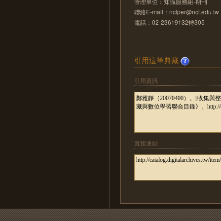
管理單位：知識服務組-期刊
聯絡E-mail：nclper@ncl.edu.tw
電話：02-23619132轉305
引用這筆典藏
引用資訊
直接連結