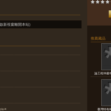
啟新視窗離開本站)
推薦藏品
論工程仲裁
teﾮ
臺灣特有