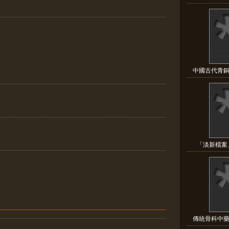
中國古代青銅
「淡新檔案」
傳統骨科中藥