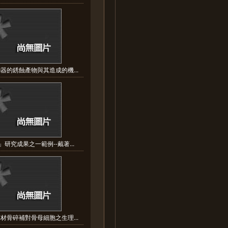
器的銹蝕產物與其造成的機...
研究成果之一範例--戴著...
材骨碎補對骨母細胞之生理...