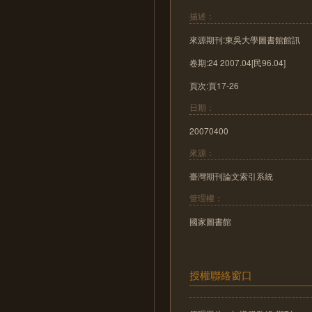
描述：
來源期刊:東吳大學圖書館館訊
卷期:24 2007.04[民96.04]
頁次:頁17-26
日期：
20070400
來源：
臺灣期刊論文索引系統
管理權：
國家圖書館
授權聯絡窗口