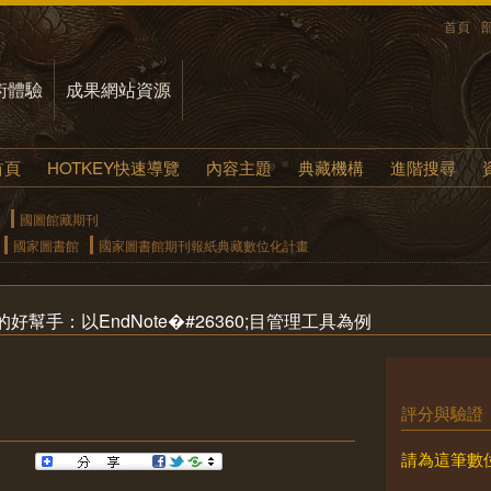
首頁
術體驗
成果網站資源
首頁
HOTKEY快速導覽
內容主題
典藏機構
進階搜尋
國圖館藏期刊
國家圖書館
國家圖書館期刊報紙典藏數位化計畫
幫手：以EndNote�#26360;目管理工具為例
評分與驗證
請為這筆數