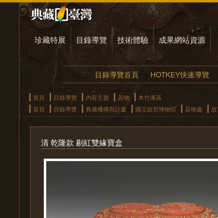
珍藏特展
目錄導覽
技術體驗
成果網站資源
目錄導覽首頁
HOTKEY快速導覽
首頁
目錄導覽
內容主題
器物
木竹漆器
首頁
目錄導覽
典藏機構與計畫
國立故宮博物院
器物處
故
清 乾隆款 剔紅雙緣寶盒