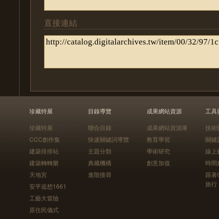
直接連結
珍藏特展
目錄導覽
成果網站資源
工具
珍藏特展
聯合目錄
成果網站資源庫
技術
CCC創作集
快速關鍵詞導覽
教育學習
關鍵
建築排排站
主題分類
學術研究
線上
建築轉轉樂
典藏機構
創意加值
時間
天地宮
進階搜尋
跟著
旅行
安平追想1661
工藝大冒險
原住民儀式