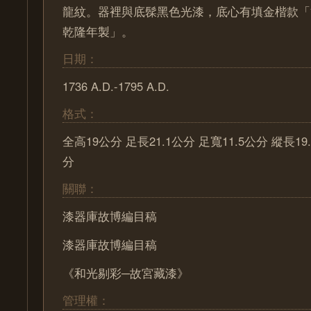
龍紋。器裡與底髹黑色光漆，底心有填金楷款「
乾隆年製」。
日期：
1736 A.D.-1795 A.D.
格式：
全高19公分 足長21.1公分 足寬11.5公分 縱長19
分
關聯：
漆器庫故博編目稿
漆器庫故博編目稿
《和光剔彩─故宮藏漆》
管理權：