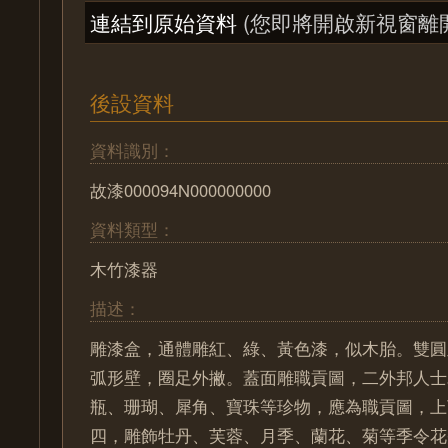
連結到原始資料
(您即將開啟新視窗離
後設資料
資料識別：
故漆000094N000000000
資料類型：
木竹漆器
描述：
雕漆盒，通體雕紅、綠、黃色漆，似木胎。雙圓
弧形壁，圈足外撇。蓋面雕職貢圖，二外邦人士
瓶、珊瑚、犀角、寶珠等珍物，應為職貢圖，上
四，雕飾牡丹、芙蓉、月季、蘭花、菊等季令花