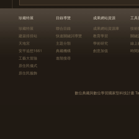
珍藏特展
目錄導覽
成果網站資源
工具
珍藏特展
聯合目錄
成果網站資源庫
技術
建築排排站
快速關鍵詞導覽
教育學習
關鍵
天地宮
主題分類
學術研究
線上
安平追想1661
典藏機構
創意加值
時間
工藝大冒險
進階搜尋
原住民儀式
原住民服飾
數位典藏與數位學習國家型科技計畫 Taiwan e-Le