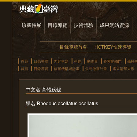
珍藏特展
目錄導覽
技術體驗
成果網站資源
目錄導覽首頁
HOTKEY快速導覽
首頁
目錄導覽
內容主題
生物
動物界
脊索動物門
條鰭
首頁
目錄導覽
典藏機構與計畫
公開徵選計畫
國立清華大學
中文名:高體鰟鲏
學名:Rhodeus ocellatus ocellatus