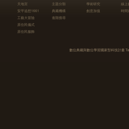
天地宮
主題分類
學術研究
線上
安平追想1661
典藏機構
創意加值
時間
工藝大冒險
進階搜尋
原住民儀式
原住民服飾
數位典藏與數位學習國家型科技計畫 Taiwan e-Le