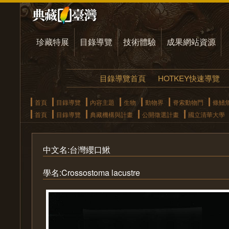
珍藏特展
目錄導覽
技術體驗
成果網站資源
目錄導覽首頁
HOTKEY快速導覽
首頁
目錄導覽
內容主題
生物
動物界
脊索動物門
條鰭
首頁
目錄導覽
典藏機構與計畫
公開徵選計畫
國立清華大學
中文名:台灣纓口鰍
學名:Crossostoma lacustre