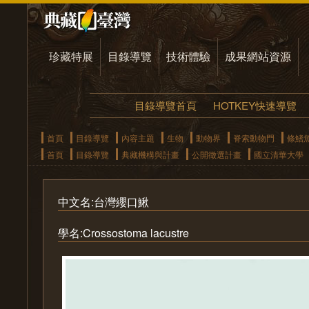
珍藏特展
目錄導覽
技術體驗
成果網站資源
目錄導覽首頁
HOTKEY快速導覽
首頁
目錄導覽
內容主題
生物
動物界
脊索動物門
條鰭
首頁
目錄導覽
典藏機構與計畫
公開徵選計畫
國立清華大學
中文名:台灣纓口鰍
學名:Crossostoma lacustre