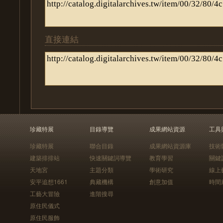
直接連結
珍藏特展
目錄導覽
成果網站資源
工具
珍藏特展
聯合目錄
成果網站資源庫
技術
建築排排站
快速關鍵詞導覽
教育學習
關鍵
天地宮
主題分類
學術研究
線上
安平追想1661
典藏機構
創意加值
時間
工藝大冒險
進階搜尋
原住民儀式
原住民服飾