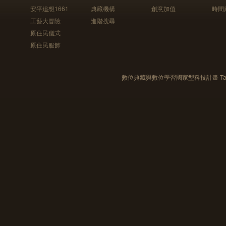
安平追想1661
典藏機構
創意加值
時間
工藝大冒險
進階搜尋
原住民儀式
原住民服飾
數位典藏與數位學習國家型科技計畫 Taiwan e-Le