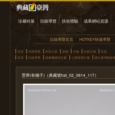
珍藏特展
目錄導覽
技術體驗
成果網站資源
目錄導覽首頁
HOTKEY快速導覽
首頁
目錄導覽
內容主題
器物
文物
京劇文物
兵器
首頁
目錄導覽
典藏機構與計畫
公開徵選計畫
國立臺灣戲曲
雲帚(有穗子)（典藏號hat_02_0814_117）