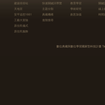
建築排排站
快速關鍵詞導覽
教育學習
關鍵
天地宮
主題分類
學術研究
線上
安平追想1661
典藏機構
創意加值
時間
工藝大冒險
進階搜尋
原住民儀式
原住民服飾
數位典藏與數位學習國家型科技計畫 Taiwan e-Le