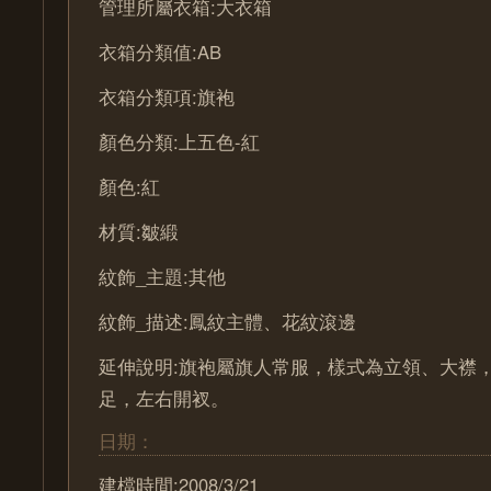
管理所屬衣箱:大衣箱
衣箱分類值:AB
衣箱分類項:旗袍
顏色分類:上五色-紅
顏色:紅
材質:皺緞
紋飾_主題:其他
紋飾_描述:鳳紋主體、花紋滾邊
延伸說明:旗袍屬旗人常服，樣式為立領、大襟
足，左右開衩。
日期：
建檔時間:2008/3/21