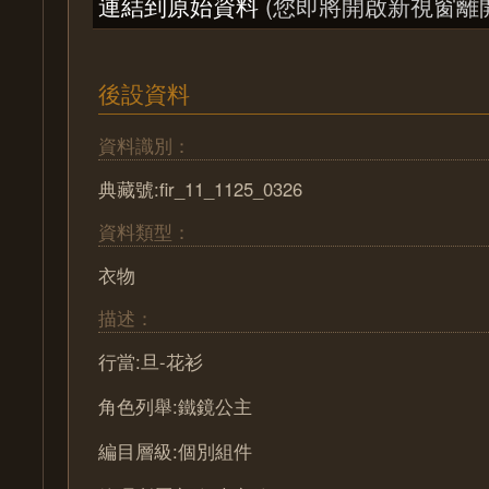
連結到原始資料
(您即將開啟新視窗離
後設資料
資料識別：
典藏號:fir_11_1125_0326
資料類型：
衣物
描述：
行當:旦-花衫
角色列舉:鐵鏡公主
編目層級:個別組件