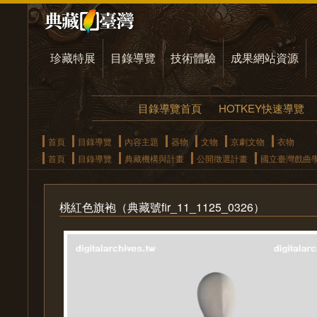
珍藏特展
目錄導覽
技術體驗
成果網站資源
目錄導覽首頁
HOTKEY快速導覽
首頁
目錄導覽
內容主題
器物
文物
京劇文物
衣物
首頁
目錄導覽
典藏機構與計畫
公開徵選計畫
國立臺灣戲曲
桃紅色旗袍（典藏號fir_11_1125_0326）