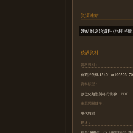
資源連結
連結到原始資料
(您即將開
後設資料
資料識別：
典藏品代碼:13401-ar199503170
資料類型：
數位化類型與格式:影像，PDF
主題與關鍵字：
現代舞蹈
描述：
這是1995年，由《表演藝術》