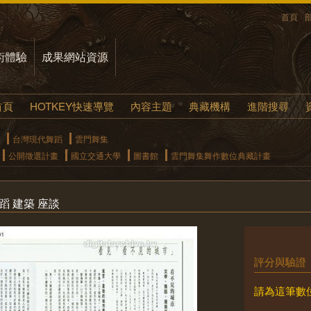
首頁
術體驗
成果網站資源
首頁
HOTKEY快速導覽
內容主題
典藏機構
進階搜尋
台灣現代舞蹈
雲門舞集
公開徵選計畫
國立交通大學
圖書館
雲門舞集舞作數位典藏計畫
蹈 建築 座談
評分與驗證
請為這筆數