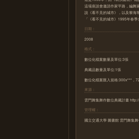
這場座談會邀請作家平路，編舞
說《看不見的城市》，以及黎海
「《看不見的城市》1995年春
日期：
2008
格式：
數位化檔案數量及單位:3張
典藏品數量及單位:1張
數位化檔案匯入規格:300x***，72 
來源：
雲門舞集舞作數位典藏計畫 http://cloud
管理權：
國立交通大學 圖書館 雲門舞集