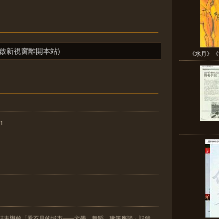
啟新視窗離開本站)
《水月》《流
1
雜誌主辦的「看不見的城市——文學、舞蹈、建築座談」記錄。