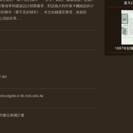
素天
家黎海寧和建築設計師龔書章，對談義大利作家卡爾維諾的小
寧的舞作《看不見的城市》。本文由錢麗安整理，收錄於
季公演節目單」。
1997年財
dpi
gate.e-lib.nctu.edu.tw
舞作數位典藏計畫