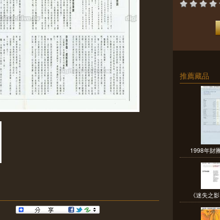
推薦藏品
1998年財
《迷失之影》