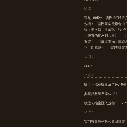
描述：
這是1995年，雲門通訊創
包括：〈雲門舞集後援會成
談：柯文昌、洪敏弘、張愷
〈慶宜的朋友到八里〉、〈
迴響〉、〈舞者素描：李靜
蓓、胡敏越〉、〈認養計畫
日期：
2007
格式：
數位化檔案數量及單位:18張
典藏品數量及單位:1張
數位化檔案匯入規格:300x***，
來源：
雲門舞集舞作數位典藏計畫 http://c