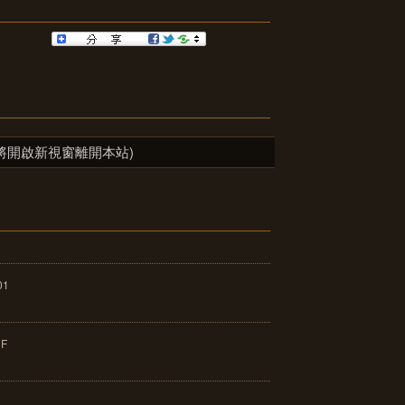
將開啟新視窗離開本站)
01
F