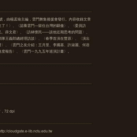
刊號，由楊孟瑜主編，雲門舞集後援會發行。內容收錄文章
立了！〉、〈認養雲門—留住台灣的驕傲〉、〈委員訪
弘、薛文君〉、〈訪林懷民——談他近期思考的問題〉、
領隊王義郎總經理訪談〉、〈春季首演在豐原〉、〈演出
君〉、〈雲門之友介紹：王月里、李國基、許淑麗、何蓓
進度報告〉、〈雲門一九九五年巡演計畫〉。
72 dpi
loudgate.e-lib.nctu.edu.tw