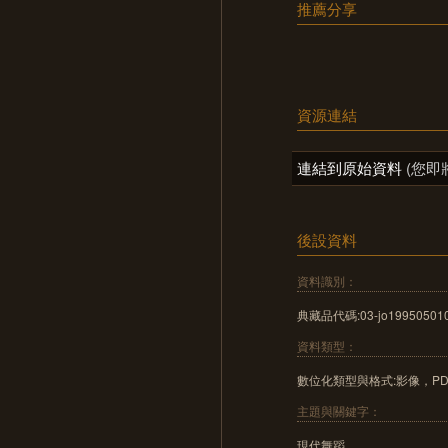
推薦分享
資源連結
連結到原始資料
(您即
後設資料
資料識別：
典藏品代碼:03-jo19950501
資料類型：
數位化類型與格式:影像，PD
主題與關鍵字：
現代舞蹈