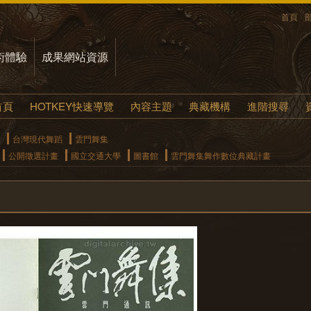
首頁
術體驗
成果網站資源
首頁
HOTKEY快速導覽
內容主題
典藏機構
進階搜尋
台灣現代舞蹈
雲門舞集
公開徵選計畫
國立交通大學
圖書館
雲門舞集舞作數位典藏計畫