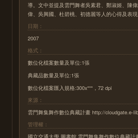
導。文中並提及雲門舞者吳素君、鄭淑姬、陳偉
偉、吳興國、杜碧桃、初德麗等人的心得及表現
日期：
2007
格式：
數位化檔案數量及單位:1張
典藏品數量及單位:1張
數位化檔案匯入規格:300x***，72 dpi
來源：
雲門舞集舞作數位典藏計畫 http://cloudgate.e-lib.n
管理權：
國立交通大學 圖書館 雲門舞集舞作數位典藏計