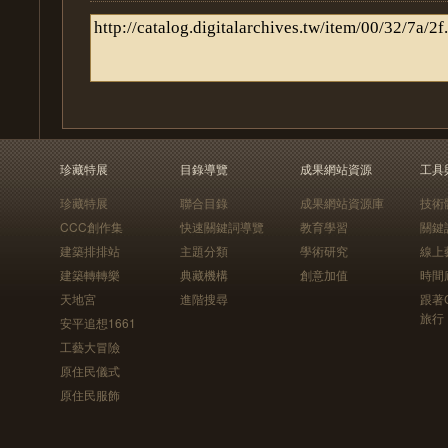
珍藏特展
目錄導覽
成果網站資源
工具
珍藏特展
聯合目錄
成果網站資源庫
技術
CCC創作集
快速關鍵詞導覽
教育學習
關鍵
建築排排站
主題分類
學術研究
線上
建築轉轉樂
典藏機構
創意加值
時間
天地宮
進階搜尋
跟著
旅行
安平追想1661
工藝大冒險
原住民儀式
原住民服飾