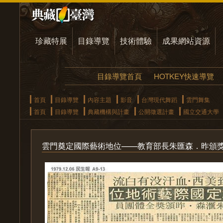
珍藏特展
目錄導覽
技術體驗
成果網站資源
目錄導覽首頁
HOTKEY快速導覽
首頁
目錄導覽
內容主題
影音
台灣現代舞蹈
雲門舞集
首頁
目錄導覽
典藏機構與計畫
公開徵選計畫
國立交通大學
雲門奠定國際藝術地位——教育部長朱匯森．昨頒