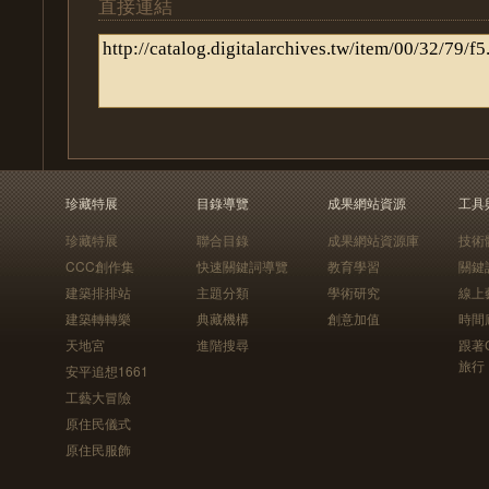
直接連結
珍藏特展
目錄導覽
成果網站資源
工具
珍藏特展
聯合目錄
成果網站資源庫
技術
CCC創作集
快速關鍵詞導覽
教育學習
關鍵
建築排排站
主題分類
學術研究
線上
建築轉轉樂
典藏機構
創意加值
時間
天地宮
進階搜尋
跟著
旅行
安平追想1661
工藝大冒險
原住民儀式
原住民服飾