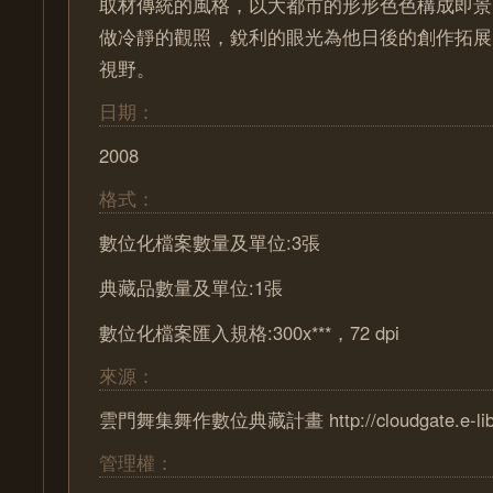
取材傳統的風格，以大都市的形形色色構成即景
做冷靜的觀照，銳利的眼光為他日後的創作拓展
視野。
日期：
2008
格式：
數位化檔案數量及單位:3張
典藏品數量及單位:1張
數位化檔案匯入規格:300x***，72 dpi
來源：
雲門舞集舞作數位典藏計畫 http://cloudgate.e-lib.n
管理權：