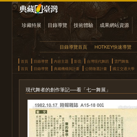
珍藏特展
目錄導覽
技術體驗
成果網站資源
目錄導覽首頁
HOTKEY快速導覽
首頁
目錄導覽
內容主題
影音
台灣現代舞蹈
雲門舞集
首頁
目錄導覽
典藏機構與計畫
公開徵選計畫
國立交通大學
現代舞者的創作筆記──看「七一舞展」