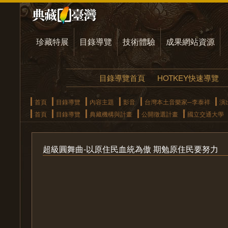
珍藏特展
目錄導覽
技術體驗
成果網站資源
目錄導覽首頁
HOTKEY快速導覽
首頁
目錄導覽
內容主題
影音
台灣本土音樂家─李泰祥
演
首頁
目錄導覽
典藏機構與計畫
公開徵選計畫
國立交通大學
超級圓舞曲-以原住民血統為傲 期勉原住民要努力