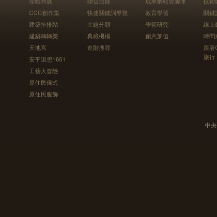
珍藏特展
聯合目錄
成果網站資源庫
技術
CCC創作集
快速關鍵詞導覽
教育學習
關鍵
建築排排站
主題分類
學術研究
線上
建築轉轉樂
典藏機構
創意加值
時間
天地宮
進階搜尋
跟著
旅行
安平追想1661
工藝大冒險
原住民儀式
原住民服飾
中央