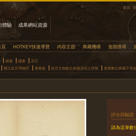
首頁
術體驗
成果網站資源
首頁
HOTKEY快速導覽
內容主題
典藏機構
進階搜尋
繪畫
國畫
其它
國立故宮博物院
書畫處
故宮文物數位典藏系統之研製
書畫數位典藏子系
評分與驗證
請為這筆數