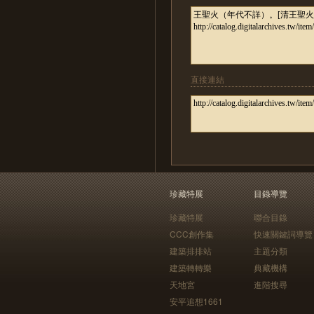
直接連結
珍藏特展
目錄導覽
珍藏特展
聯合目錄
CCC創作集
快速關鍵詞導覽
建築排排站
主題分類
建築轉轉樂
典藏機構
天地宮
進階搜尋
安平追想1661