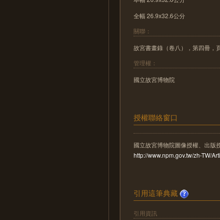
全幅 26.9x32.6公分
關聯：
故宮書畫錄（卷八），第四冊，頁
管理權：
國立故宮博物院
授權聯絡窗口
國立故宮博物院圖像授權、出版
http://www.npm.gov.tw/zh-TW/A
引用這筆典藏
引用資訊