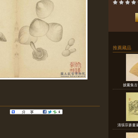
推薦藏品
披薰集古
清張宗蒼畫