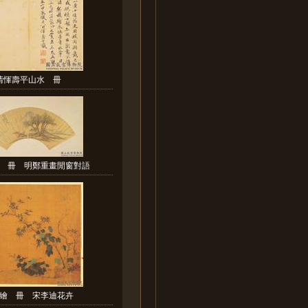
清惲壽平山水 冊
 冊 明鄭重畫閒窗對語
集繪 冊 宋李迪花卉