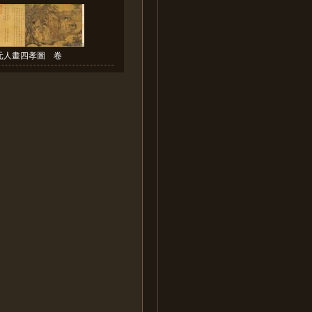
元人畫四孝圖 卷