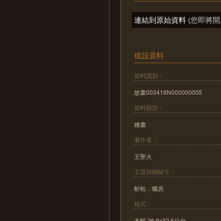
連結到原始資料
(您即將開
後設資料
資料識別：
故畫003416N000000005
資料類型：
繪畫
著作者：
王聖火
主題與關鍵字：
蚧蛤．蠣房
格式：
本幅 26.9x32.6公分