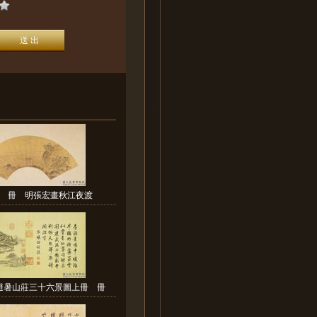
 冊 明張宏畫秋江夜渡
避暑山莊三十六景圖上冊 冊