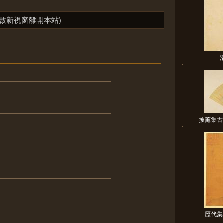
啟新視窗離開本站)
披薰集古
歷代