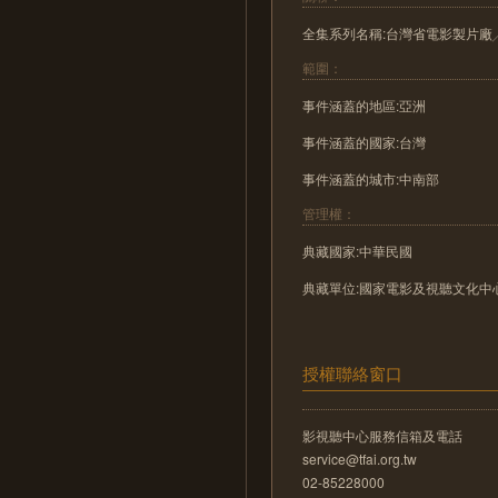
全集系列名稱:台灣省電影製片廠
範圍：
事件涵蓋的地區:亞洲
事件涵蓋的國家:台灣
事件涵蓋的城市:中南部
管理權：
典藏國家:中華民國
典藏單位:國家電影及視聽文化中
授權聯絡窗口
影視聽中心服務信箱及電話
service@tfai.org.tw
02-85228000