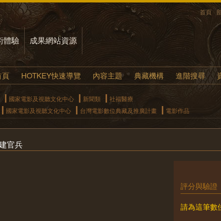
首頁
術體驗
成果網站資源
首頁
HOTKEY快速導覽
內容主題
典藏機構
進階搜尋
國家電影及視聽文化中心
新聞類
社福醫療
國家電影及視聽文化中心
台灣電影數位典藏及推廣計畫
電影作品
重建官兵
評分與驗證
請為這筆數