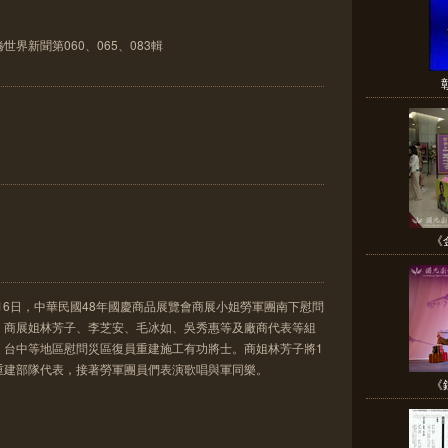
世界新聞第060、065、083輯
《
日?16日，中華民國48年國慶商品展覽會商展小姐勞軍團南下慰問
。商展姐林芳子、李芝安、毛冰如、吳秀惠等及廠商代表等組
、台中等地區慰問災區復員重建施工有功將士。商姐林芳子將1
重建部隊代表，接著勞軍團員們表演歌唱與軍同樂。
《