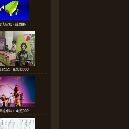
彰濱新城－線西鄉
金鎖記》花絮照003
鍾馗嫁妹》劇照002