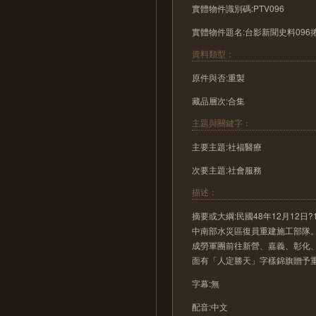
實體物件識別碼:PTV096
實體物件題名:台影新聞史料096捲∕
資料類型：
原件與否:重製
藏品層次:合集
主題與關鍵字：
主要主題:社福醫療
次要主題:社會服務
描述：
摘要或大綱:民國48年12月12
中南部水災區復員重建施工部隊
成勞軍團前往新營、嘉義、彰化
面有「人定勝天」字樣錦旗贈予
字幕:無
配音:中文