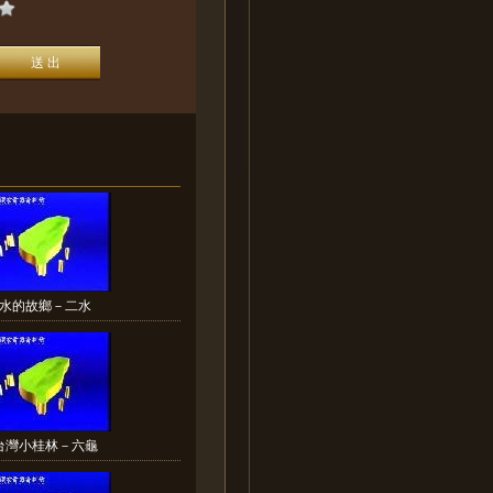
水的故鄉－二水
台灣小桂林－六龜