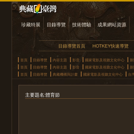
珍藏特展
目錄導覽
技術體驗
成果網站資源
目錄導覽首頁
HOTKEY快速導覽
首頁
目錄導覽
內容主題
影音
國家電影及視聽文化中心
新
首頁
目錄導覽
內容主題
影音
國家電影及視聽文化中心
新
首頁
目錄導覽
典藏機構與計畫
國家電影及視聽文化中心
台
主要題名:體育節