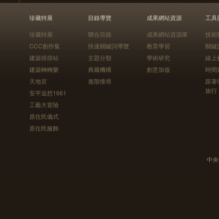
珍藏特展
目錄導覽
成果網站資源
工具
珍藏特展
聯合目錄
成果網站資源庫
技術
CCC創作集
快速關鍵詞導覽
教育學習
關鍵
建築排排站
主題分類
學術研究
線上
建築轉轉樂
典藏機構
創意加值
時間
天地宮
進階搜尋
跟著
旅行
安平追想1661
工藝大冒險
原住民儀式
原住民服飾
中央