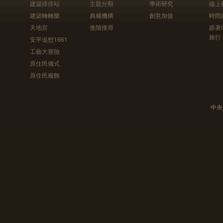
建築排排站
主題分類
學術研究
線上
建築轉轉樂
典藏機構
創意加值
時間
天地宮
進階搜尋
跟著
旅行
安平追想1661
工藝大冒險
原住民儀式
原住民服飾
中央