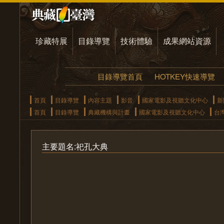
珍藏特展
目錄導覽
技術體驗
成果網站資源
目錄導覽首頁
HOTKEY快速導覽
首頁
目錄導覽
內容主題
影音
國家電影及視聽文化中心
新
首頁
目錄導覽
典藏機構與計畫
國家電影及視聽文化中心
台
主要題名:祀孔大典