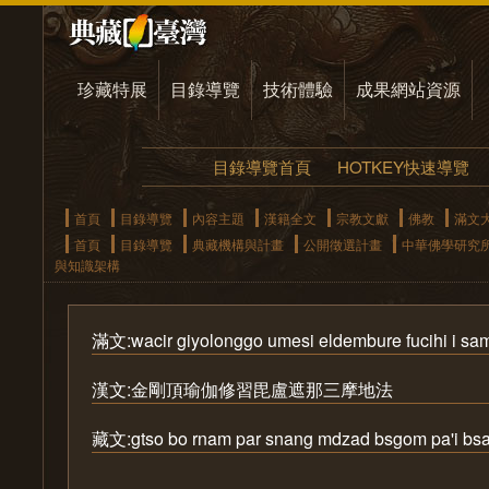
珍藏特展
目錄導覽
技術體驗
成果網站資源
目錄導覽首頁
HOTKEY快速導覽
首頁
目錄導覽
內容主題
漢籍全文
宗教文獻
佛教
滿文
首頁
目錄導覽
典藏機構與計畫
公開徵選計畫
中華佛學研究
與知識架構
滿文:wacir giyolonggo umesi eldembure fucihi i sam
漢文:金剛頂瑜伽修習毘盧遮那三摩地法
藏文:gtso bo rnam par snang mdzad bsgom pa'i bsa