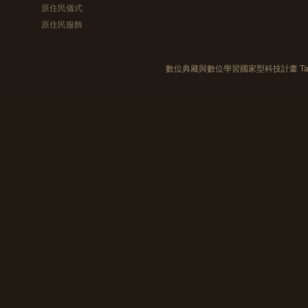
原住民儀式
原住民服飾
數位典藏與數位學習國家型科技計畫 Taiwan e-Le