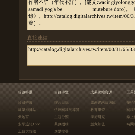
直接連結
珍藏特展
目錄導覽
成果網站資源
工具
珍藏特展
聯合目錄
成果網站資源庫
技術
建築排排站
快速關鍵詞導覽
教育學習
關鍵
天地宮
主題分類
學術研究
線上
安平追想1661
典藏機構
創意加值
時間
工藝大冒險
進階搜尋