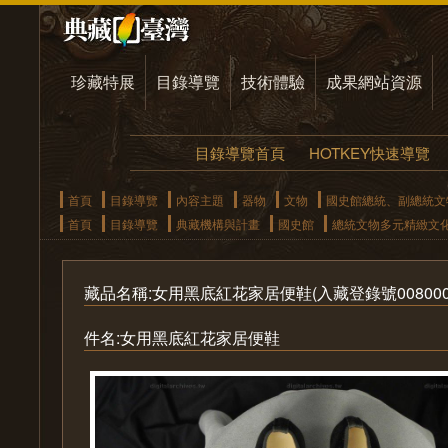
珍藏特展
目錄導覽
技術體驗
成果網站資源
目錄導覽首頁
HOTKEY快速導覽
首頁
目錄導覽
內容主題
器物
文物
國史館總統、副總統文
首頁
目錄導覽
典藏機構與計畫
國史館
總統文物多元精緻文
藏品名稱:女用黑底紅花家居便鞋(入藏登錄號00800000
件名:女用黑底紅花家居便鞋