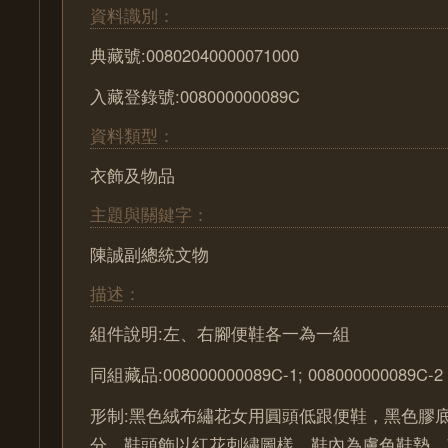
資料識別：
典藏號:00802040000071000
入藏登錄號:008000000089C
資料類型：
衣飾及物品
主題與關鍵字：
陳誠副總統文物
描述：
組件說明:左、右腳便鞋各一為一組
同組藏品:008000000089C-1; 008000000089C-2
形制:黑色絨布繡花女用圓頭低跟便鞋，黑色膠底
分。鞋頭飾以紅花刺繡圖樣。鞋內為膚色鞋墊。