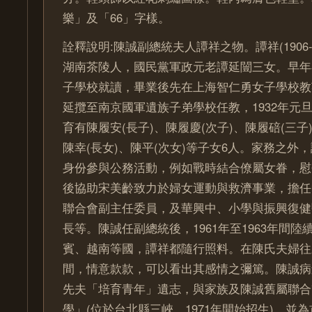
樂」及「66」字樣。
詮釋說明:陳誠副總統夫人譚祥之物。譚祥(1906-
湖南茶陵人，國民黨軍政元老譚延闓三女。早年
子學校就讀，畢業後先在上海智仁勇女子學校教
延攬至南京國軍遺族子弟學校任教，1932年元
育有陳履安(長子)、陳履慶(次子)、陳履碚(三子
陳幸(長女)、陳平(次女)等子女6人。家務之外
身份參與公務活動，例如戰時結合僚屬女眷，慰
後協助宋美齡致力於婦女運動與救濟事業，擔任
聯合會副主任委員，及華興中、小學與振興復健
長等。陳誠任副總統後，1961年至1963年間
賓、越南等國，譚祥都隨行照料。在陳氏夫婦往
間，情意款款，可以看出其感情之彌篤。陳誠病
先夫「培育青年」遺志，與家族及陳誠舊屬聯合
學」(位於台北縣三峽，1971年開始招生)，並為