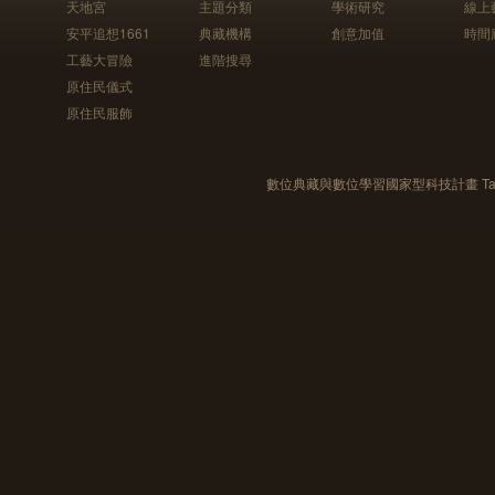
天地宮
主題分類
學術研究
線上
安平追想1661
典藏機構
創意加值
時間
工藝大冒險
進階搜尋
原住民儀式
原住民服飾
數位典藏與數位學習國家型科技計畫 Taiwan e-Le