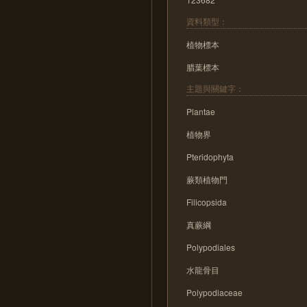
資料類型：
植物標本
腊葉標本
主題與關鍵字：
Plantae
植物界
Pteridophyta
蕨類植物門
Filicopsida
真蕨綱
Polypodiales
水龍骨目
Polypodiaceae