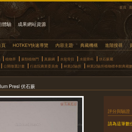
首頁
術體驗
成果網站資源
首頁
HOTKEY快速導覽
內容主題
典藏機構
進階搜尋
植物界
蕨類植物門
真蕨綱
水龍骨目
水龍骨科
伏石蕨屬
公開徵選計畫
行政院農業委員會
林業試驗所
林業試驗所植物標本館典藏
llum Presl 伏石蕨
評分與驗證
請為這筆數