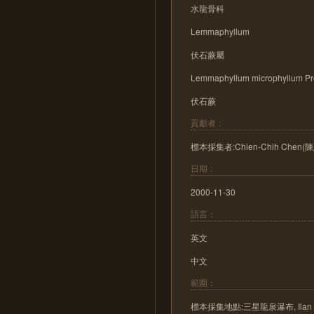
水龍骨科
Lemmaphyllum
伏石蕨屬
Lemmaphyllum microphyllum Pr
伏石蕨
貢獻者：
標本採集者:Chien-Chih Chen(
日期：
2000-11-30
語言：
英文
中文
範圍：
標本採集地點:三星龍泉瀑布, Ilan C