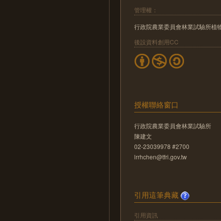
管理權：
行政院農業委員會林業試驗所植
後設資料創用CC
授權聯絡窗口
行政院農業委員會林業試驗所
陳建文
02-23039978 #2700
lrrhchen@tfri.gov.tw
引用這筆典藏
引用資訊