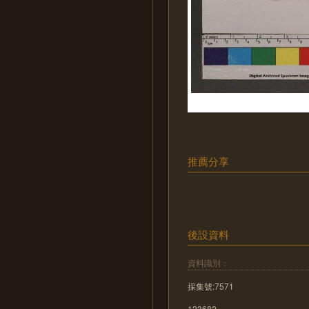
推薦分享
後設資料
資料識別：
採集號:7571
123682