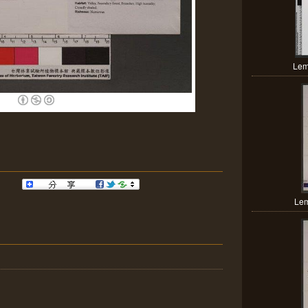
Lem
Lem