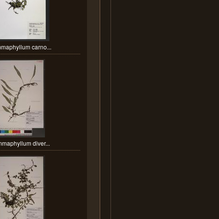
maphyllum carno...
maphyllum diver...