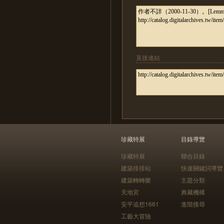
直接連結
珍藏特展
目錄導覽
珍藏特展
聯合目錄
建築排排站
快速關鍵詞導覽
建築轉轉樂
主題分類
天地宮
典藏機構
安平追想1661
進階搜尋
工藝大冒險