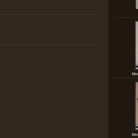
Mec
Mec