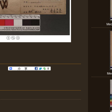
Mec
Mec