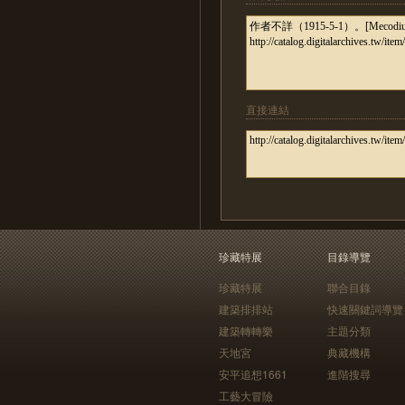
直接連結
珍藏特展
目錄導覽
珍藏特展
聯合目錄
建築排排站
快速關鍵詞導覽
建築轉轉樂
主題分類
天地宮
典藏機構
安平追想1661
進階搜尋
工藝大冒險