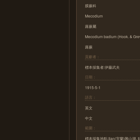
膜蕨科
Mecodium
蕗蕨屬
Mecodium badium (Hook. & Grev
蕗蕨
貢獻者：
標本採集者:伊藤武夫
日期：
1915-5-1
語言：
英文
中文
範圍：
標本採集地點:Ilan(宜蘭)興山湖, Ila