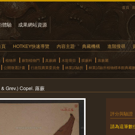
首頁
術體驗
成果網站資源
首頁
HOTKEY快速導覽
內容主題
典藏機構
進階搜尋
植物界
蕨類植物門
真蕨綱
水龍骨目
膜蕨科
蕗蕨屬
公開徵選計畫
行政院農業委員會
林業試驗所
林業試驗所植物標本館典藏
 & Grev.) Copel. 蕗蕨
評分與驗證
請為這筆數