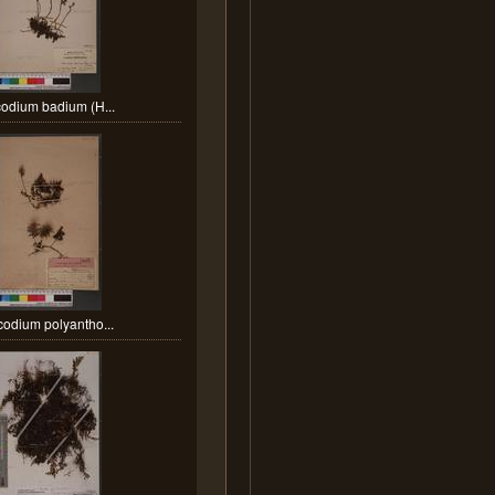
odium badium (H...
odium polyantho...