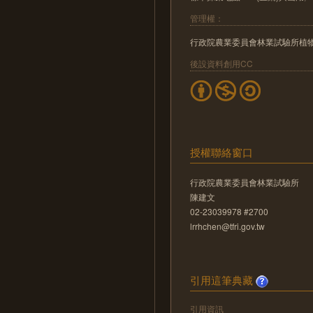
管理權：
行政院農業委員會林業試驗所植
後設資料創用CC
授權聯絡窗口
行政院農業委員會林業試驗所
陳建文
02-23039978 #2700
lrrhchen@tfri.gov.tw
引用這筆典藏
引用資訊