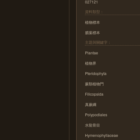
027121
資料類型：
植物標本
腊葉標本
主題與關鍵字：
Plantae
植物界
Pteridophyta
蕨類植物門
Filicopsida
真蕨綱
Polypodiales
水龍骨目
Hymenophyllaceae