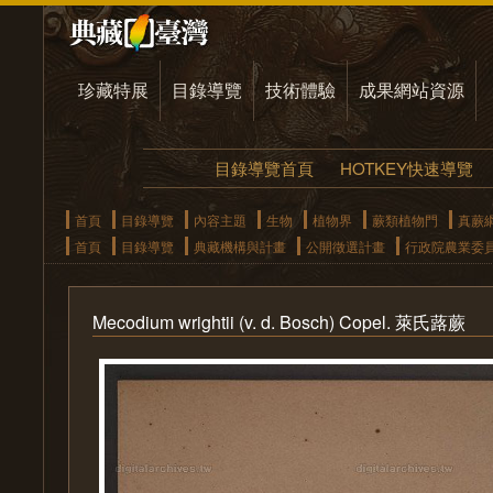
珍藏特展
目錄導覽
技術體驗
成果網站資源
目錄導覽首頁
HOTKEY快速導覽
首頁
目錄導覽
內容主題
生物
植物界
蕨類植物門
真蕨
首頁
目錄導覽
典藏機構與計畫
公開徵選計畫
行政院農業委
Mecodium wrightii (v. d. Bosch) Copel. 萊氏蕗蕨