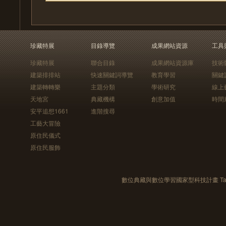
珍藏特展
目錄導覽
成果網站資源
工具
珍藏特展
聯合目錄
成果網站資源庫
技術
建築排排站
快速關鍵詞導覽
教育學習
關鍵
建築轉轉樂
主題分類
學術研究
線上
天地宮
典藏機構
創意加值
時間
安平追想1661
進階搜尋
工藝大冒險
原住民儀式
原住民服飾
數位典藏與數位學習國家型科技計畫 Taiwan e-Le