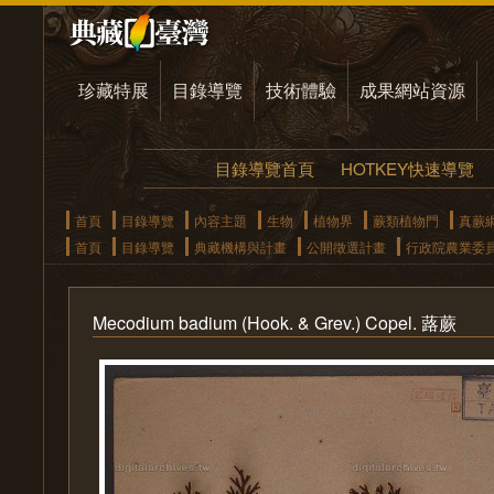
珍藏特展
目錄導覽
技術體驗
成果網站資源
目錄導覽首頁
HOTKEY快速導覽
首頁
目錄導覽
內容主題
生物
植物界
蕨類植物門
真蕨
首頁
目錄導覽
典藏機構與計畫
公開徵選計畫
行政院農業委
Mecodium badium (Hook. & Grev.) Copel. 蕗蕨