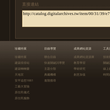
直接連結
珍藏特展
目錄導覽
成果網站資源
工具
珍藏特展
聯合目錄
成果網站資源庫
技術
建築排排站
快速關鍵詞導覽
教育學習
關鍵
建築轉轉樂
主題分類
學術研究
線上
天地宮
典藏機構
創意加值
時間
安平追想1661
進階搜尋
工藝大冒險
原住民儀式
原住民服飾