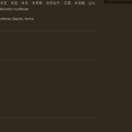
靜友、水芝、水芸、水旦、水芙蓉、水宮仙子、玉環、水花魁、はち
mbii nuciferae
ferae Gaertu. forma