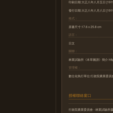
印刷日期:大正八年八月五日 [1919-
發行日期:大正八年八月八日 [1919-
格式：
原書尺寸:17.6 x 25.8 cm
語言：
日文
關聯：
林業試驗所《本草圖譜》簡介 http://literat
管理權：
數位化執行單位:行政院農業委員
授權聯絡窗口
行政院農業委員會 - 林業試驗所