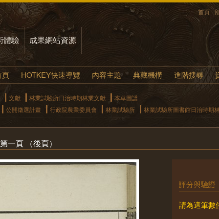
首頁
術體驗
成果網站資源
首頁
HOTKEY快速導覽
內容主題
典藏機構
進階搜尋
文獻
林業試驗所日治時期林業文獻
本草圖譜
公開徵選計畫
行政院農業委員會
林業試驗所
林業試驗所圖書館日治時期
疏 第一頁 （後頁）
評分與驗證
請為這筆數