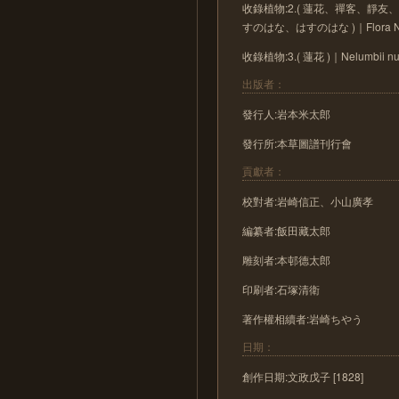
收錄植物:2.( 蓮花、禪客、
すのはな、はすのはな )｜Flora Nelu
收錄植物:3.( 蓮花 )｜Nelumbii nuci
出版者：
發行人:岩本米太郎
發行所:本草圖譜刊行會
貢獻者：
校對者:岩崎信正、小山廣孝
編纂者:飯田藏太郎
雕刻者:本邨德太郎
印刷者:石塚清衛
著作權相續者:岩崎ちやう
日期：
創作日期:文政戊子 [1828]