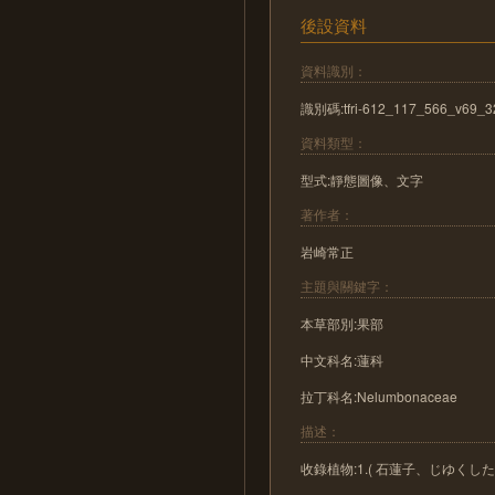
後設資料
資料識別：
識別碼:tfri-612_117_566_v69_3
資料類型：
型式:靜態圖像、文字
著作者：
岩崎常正
主題與關鍵字：
本草部別:果部
中文科名:蓮科
拉丁科名:Nelumbonaceae
描述：
收錄植物:1.( 石蓮子、じゆくしたるはすのみ