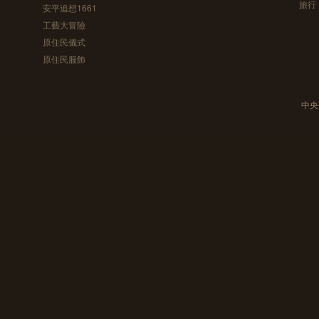
旅行
安平追想1661
工藝大冒險
原住民儀式
原住民服飾
中央