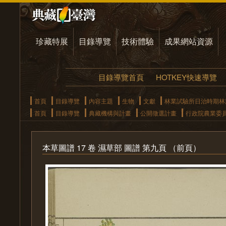
珍藏特展
目錄導覽
技術體驗
成果網站資源
目錄導覽首頁
HOTKEY快速導覽
首頁
目錄導覽
內容主題
生物
文獻
林業試驗所日治時期林
首頁
目錄導覽
典藏機構與計畫
公開徵選計畫
行政院農業委
本草圖譜 17 卷 濕草部 圖譜 第九頁 （前頁）