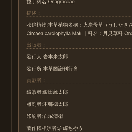
拉丁科名:Onagraceae
描述：
收錄植物:本草植物名稱：火炭母草（うしたき
Circaea cardiophylla Mak.｜科名：月見草科 Ona
出版者：
發行人:岩本米太郎
發行所:本草圖譜刊行會
貢獻者：
編纂者:飯田藏太郎
雕刻者:本邨德太郎
印刷者:石塚清衛
著作權相續者:岩崎ちやう