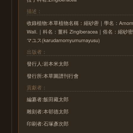
描述：
收錄植物:本草植物名稱：縮砂蔤｜學名：Amomum xa
Wall.｜科名：薑科 Zingiberacea｜俗名：
マユス(karudamomyumumayusu)
出版者：
發行人:岩本米太郎
發行所:本草圖譜刊行會
貢獻者：
編纂者:飯田藏太郎
雕刻者:本邨德太郎
印刷者:石塚彥次郎