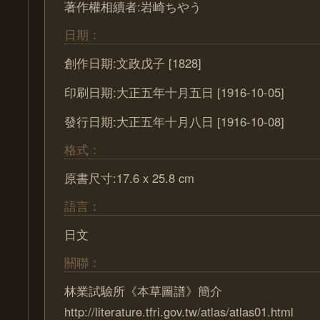
著作權相續者:岩崎ちやう
日期：
創作日期:文政戊子 [1828]
印刷日期:大正五年十月五日 [1916-10-05]
發行日期:大正五年十月八日 [1916-10-08]
格式：
原書尺寸:17.6 x 25.8 cm
語言：
日文
關聯：
林業試驗所《本草圖譜》簡介
http://literature.tfri.gov.tw/atlas/atlas01.html