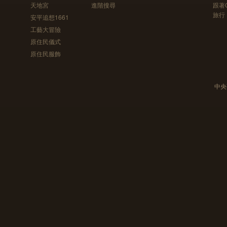
天地宮
進階搜尋
跟著
旅行
安平追想1661
工藝大冒險
原住民儀式
原住民服飾
中央