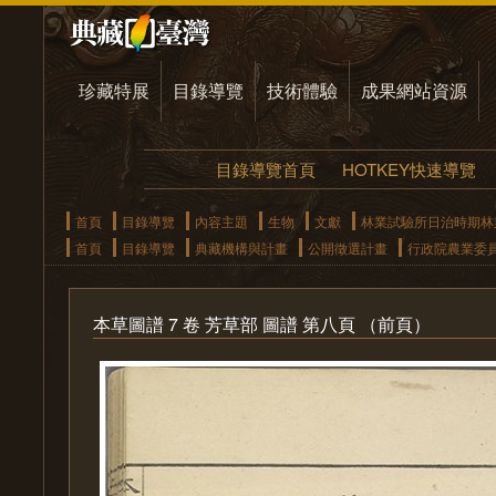
珍藏特展
目錄導覽
技術體驗
成果網站資源
目錄導覽首頁
HOTKEY快速導覽
首頁
目錄導覽
內容主題
生物
文獻
林業試驗所日治時期林
首頁
目錄導覽
典藏機構與計畫
公開徵選計畫
行政院農業委
本草圖譜 7 卷 芳草部 圖譜 第八頁 （前頁）