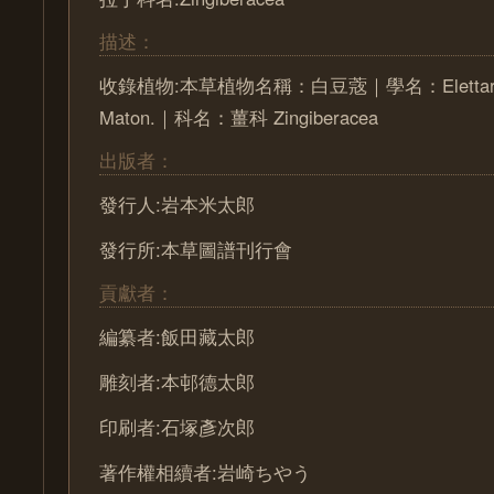
描述：
收錄植物:本草植物名稱：白豆蔲｜學名：Elettaria
Maton.｜科名：薑科 Zingiberacea
出版者：
發行人:岩本米太郎
發行所:本草圖譜刊行會
貢獻者：
編纂者:飯田藏太郎
雕刻者:本邨德太郎
印刷者:石塚彥次郎
著作權相續者:岩崎ちやう