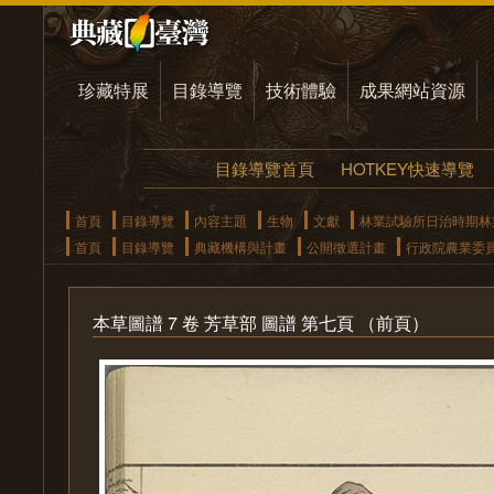
珍藏特展
目錄導覽
技術體驗
成果網站資源
目錄導覽首頁
HOTKEY快速導覽
首頁
目錄導覽
內容主題
生物
文獻
林業試驗所日治時期林
首頁
目錄導覽
典藏機構與計畫
公開徵選計畫
行政院農業委
本草圖譜 7 卷 芳草部 圖譜 第七頁 （前頁）