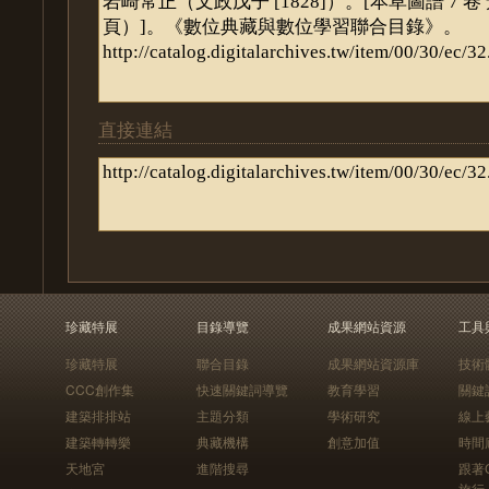
直接連結
珍藏特展
目錄導覽
成果網站資源
工具
珍藏特展
聯合目錄
成果網站資源庫
技術
CCC創作集
快速關鍵詞導覽
教育學習
關鍵
建築排排站
主題分類
學術研究
線上
建築轉轉樂
典藏機構
創意加值
時間
天地宮
進階搜尋
跟著
旅行