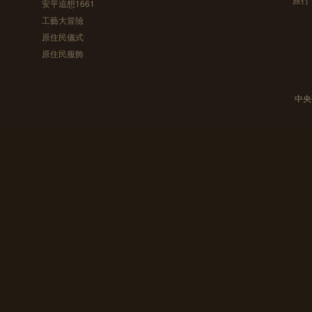
安平追想1661
工藝大冒險
原住民儀式
原住民服飾
中央