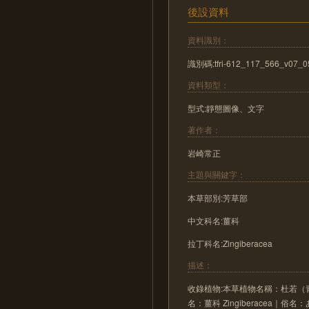
後設資料
資料識別：
識別碼:tfri-612_117_566_v07_0
資料類型：
型式:靜態圖像、文字
著作者：
岩崎常正
主題與關鍵字：
本草部別:芳草部
中文科名:薑科
拉丁科名:Zingiberacea
描述：
收錄植物:本草植物名稱：杜若（青のくま
名：薑科 Zingiberacea｜俗名：