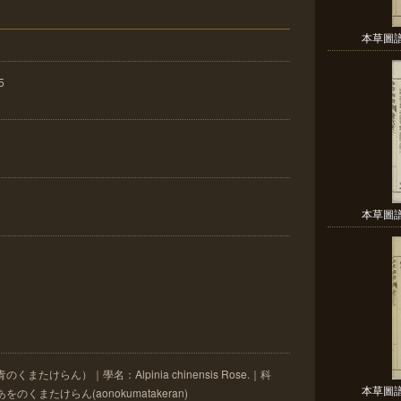
本草圖譜 
5
本草圖譜 
たけらん）｜學名：Alpinia chinensis Rose.｜科
本草圖譜 
あをのくまたけらん(aonokumatakeran)