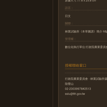
原書尺寸:17.6 x 25.8 cm
語言：
日文
關聯：
林業試驗所《本草圖譜》簡介 http://literat
管理權：
數位化執行單位:行政院農業委員
授權聯絡窗口
行政院農業委員會 - 林業試驗所
陸聲山
02-23039978#2513
sslu@tfri.gov.tw