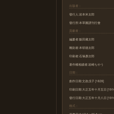
出版者：
發行人:岩本米太郎
發行所:本草圖譜刊行會
貢獻者：
編纂者:飯田藏太郎
雕刻者:本邨德太郎
印刷者:石塚彥次郎
著作權相續者:岩崎ちやう
日期：
創作日期:文政戊子 [1828]
印刷日期:大正五年十月五日 [1916-
發行日期:大正五年十月八日 [1916-
格式：