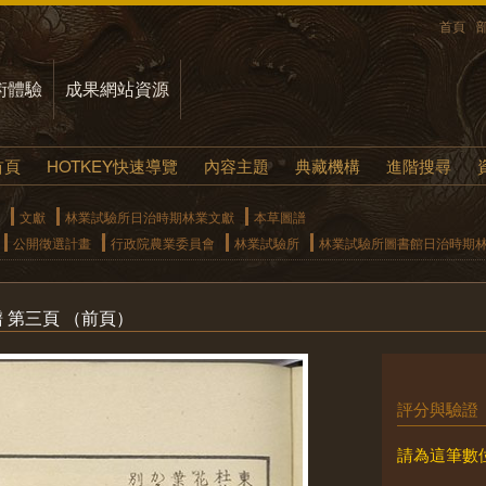
首頁
術體驗
成果網站資源
首頁
HOTKEY快速導覽
內容主題
典藏機構
進階搜尋
文獻
林業試驗所日治時期林業文獻
本草圖譜
公開徵選計畫
行政院農業委員會
林業試驗所
林業試驗所圖書館日治時期
譜 第三頁 （前頁）
評分與驗證
請為這筆數