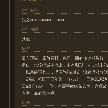
資料識別：
故文001560N000000000
資料類型：
其他
描述：
長方形墨，四角圓弧，色黑，面有多道淺裂紋。
道口，水流從城中流出，中有珊瑚一株，城上滿
一鳳凰翩飛其上，構圖飽滿細膩，流線深淺分明
「御墨。乾隆丁巳年製」(1737)、「五色鳳凰
墨(故文1561)一對，有壽字紋織錦布套，合儲
木盒，並有黃錦袱。
日期：