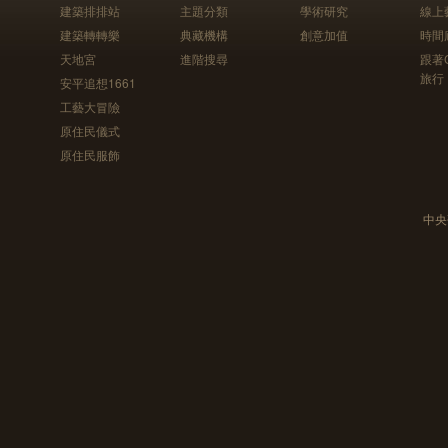
建築排排站
主題分類
學術研究
線上
建築轉轉樂
典藏機構
創意加值
時間
天地宮
進階搜尋
跟著
旅行
安平追想1661
工藝大冒險
原住民儀式
原住民服飾
中央