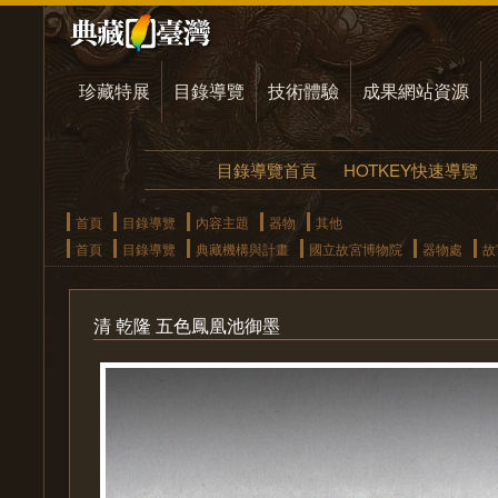
珍藏特展
目錄導覽
技術體驗
成果網站資源
目錄導覽首頁
HOTKEY快速導覽
首頁
目錄導覽
內容主題
器物
其他
首頁
目錄導覽
典藏機構與計畫
國立故宮博物院
器物處
故
清 乾隆 五色鳳凰池御墨