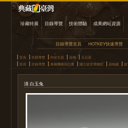
珍藏特展
目錄導覽
技術體驗
成果網站資源
目錄導覽首頁
HOTKEY快速導覽
首頁
目錄導覽
內容主題
器物
玉石器
首頁
目錄導覽
典藏機構與計畫
國立故宮博物院
器物處
故
清 白玉兔