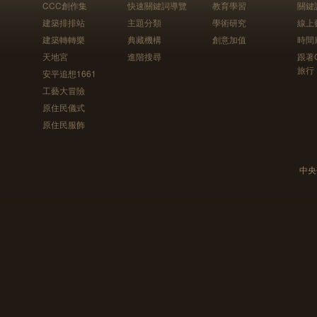
CCC創作集
快速關鍵詞導覽
教育學習
關鍵
建築排排站
主題分類
學術研究
線上
建築轉轉樂
典藏機構
創意加值
時間
天地宮
進階搜尋
跟著
旅行
安平追想1661
工藝大冒險
原住民儀式
原住民服飾
中央