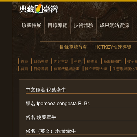
珍藏特展
目錄導覽
技術體驗
成果網站資源
目錄導覽首頁
HOTKEY快速導覽
首頁
目錄導覽
內容主題
生物
植物界
胚胎植物門
被子
首頁
目錄導覽
典藏機構與計畫
國立臺灣大學
生態學與演化
中文種名:銳葉牽牛
學名:Ipomoea congesta R. Br.
俗名:銳葉牽牛
俗名（英文）:銳葉牽牛