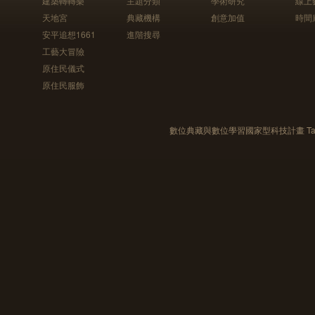
建築轉轉樂
主題分類
學術研究
線上
天地宮
典藏機構
創意加值
時間
安平追想1661
進階搜尋
工藝大冒險
原住民儀式
原住民服飾
數位典藏與數位學習國家型科技計畫 Taiwan e-Le