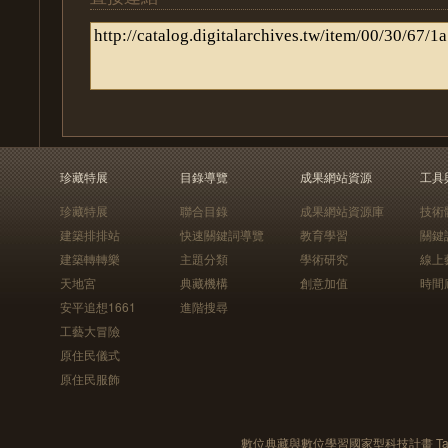
珍藏特展
目錄導覽
成果網站資源
工具
珍藏特展
聯合目錄
成果網站資源庫
技術
建築排排站
快速關鍵詞導覽
教育學習
關鍵
建築轉轉樂
主題分類
學術研究
線上
天地宮
典藏機構
創意加值
時間
安平追想1661
進階搜尋
工藝大冒險
原住民儀式
原住民服飾
數位典藏與數位學習國家型科技計畫 Taiwan e-Le