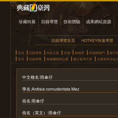
珍藏特展
目錄導覽
技術體驗
成果網站資源
目錄導覽首頁
HOTKEY快速導覽
首頁
目錄導覽
內容主題
生物
植物界
胚胎植物門
被子
首頁
目錄導覽
典藏機構與計畫
國立臺灣大學
生態學與演化
中文種名:雨傘仔
學名:Ardisia cornudentata Mez
俗名:雨傘仔
俗名（英文）:雨傘仔