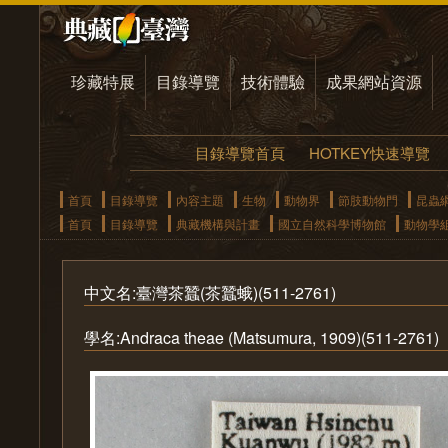
珍藏特展
目錄導覽
技術體驗
成果網站資源
目錄導覽首頁
HOTKEY快速導覽
首頁
目錄導覽
內容主題
生物
動物界
節肢動物門
昆蟲
首頁
目錄導覽
典藏機構與計畫
國立自然科學博物館
動物學
中文名:臺灣茶蠶(茶蠶蛾)(511-2761)
學名:Andraca theae (Matsumura, 1909)(511-2761)