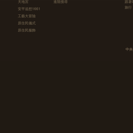
天地宮
進階搜尋
跟著
旅行
安平追想1661
工藝大冒險
原住民儀式
原住民服飾
中央